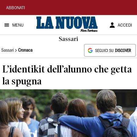
La
ABBONATI
Nuova
MENU
ACCEDI
Sardegna
Sassari
Sassari
Cronaca
SEGUICI SU
DISCOVER
L’identikit dell’alunno che getta
la spugna