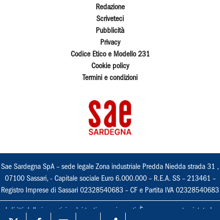
Redazione
Scriveteci
Pubblicità
Privacy
Codice Etico e Modello 231
Cookie policy
Termini e condizioni
Sae Sardegna SpA – sede legale Zona industriale Predda Niedda strada 31 ,
07100 Sassari, - Capitale sociale Euro 6.000.000 – R.E.A. SS – 213461 –
Registro Imprese di Sassari 02328540683 – CF e Partita IVA 02328540683
I diritti delle immagini e dei testi sono riservati. È espressamente vietata la