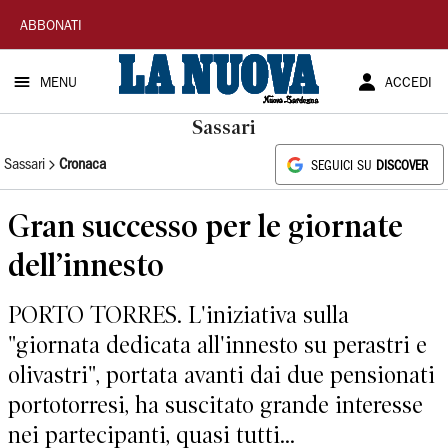
La
ABBONATI
Nuova
MENU
ACCEDI
Sardegna
Sassari
Sassari
Cronaca
SEGUICI SU
DISCOVER
Gran successo per le giornate
dell’innesto
PORTO TORRES. L'iniziativa sulla
"giornata dedicata all'innesto su perastri e
olivastri", portata avanti dai due pensionati
portotorresi, ha suscitato grande interesse
nei partecipanti, quasi tutti...