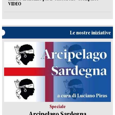
VIDEO
Le nostre iniziative
Speciale
Arcipelago Sardegna