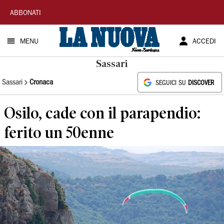
La
ABBONATI
Nuova
MENU
ACCEDI
Sardegna
Sassari
Sassari
Cronaca
SEGUICI SU
DISCOVER
Osilo, cade con il parapendio:
ferito un 50enne