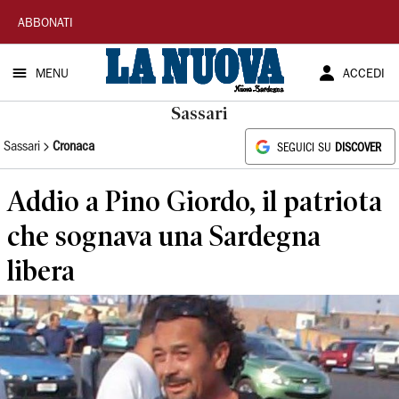
La
ABBONATI
Nuova
MENU
ACCEDI
Sardegna
Sassari
Sassari
Cronaca
SEGUICI SU
DISCOVER
Addio a Pino Giordo, il patriota
che sognava una Sardegna
libera