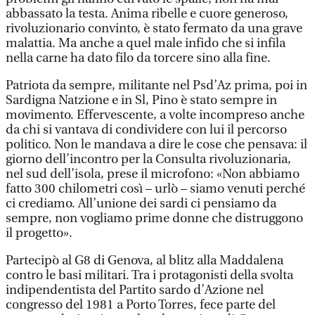
abbassato la testa. Anima ribelle e cuore generoso,
rivoluzionario convinto, è stato fermato da una grave
malattia. Ma anche a quel male infido che si infila
nella carne ha dato filo da torcere sino alla fine.
Patriota da sempre, militante nel Psd’Az prima, poi in
Sardigna Natzione e in Sl, Pino è stato sempre in
movimento. Effervescente, a volte incompreso anche
da chi si vantava di condividere con lui il percorso
politico. Non le mandava a dire le cose che pensava: il
giorno dell’incontro per la Consulta rivoluzionaria,
nel sud dell’isola, prese il microfono: «Non abbiamo
fatto 300 chilometri così – urlò – siamo venuti perché
ci crediamo. All’unione dei sardi ci pensiamo da
sempre, non vogliamo prime donne che distruggono
il progetto».
Partecipò al G8 di Genova, al blitz alla Maddalena
contro le basi militari. Tra i protagonisti della svolta
indipendentista del Partito sardo d’Azione nel
congresso del 1981 a Porto Torres, fece parte del