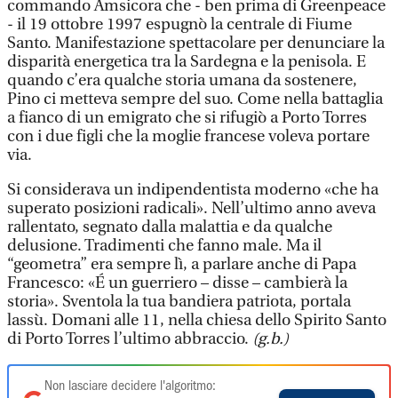
commando Amsicora che - ben prima di Greenpeace
- il 19 ottobre 1997 espugnò la centrale di Fiume
Santo. Manifestazione spettacolare per denunciare la
disparità energetica tra la Sardegna e la penisola. E
quando c’era qualche storia umana da sostenere,
Pino ci metteva sempre del suo. Come nella battaglia
a fianco di un emigrato che si rifugiò a Porto Torres
con i due figli che la moglie francese voleva portare
via.
Si considerava un indipendentista moderno «che ha
superato posizioni radicali». Nell’ultimo anno aveva
rallentato, segnato dalla malattia e da qualche
delusione. Tradimenti che fanno male. Ma il
“geometra” era sempre lì, a parlare anche di Papa
Francesco: «É un guerriero – disse – cambierà la
storia». Sventola la tua bandiera patriota, portala
lassù. Domani alle 11, nella chiesa dello Spirito Santo
di Porto Torres l’ultimo abbraccio.
(g.b.)
Non lasciare decidere l'algoritmo: