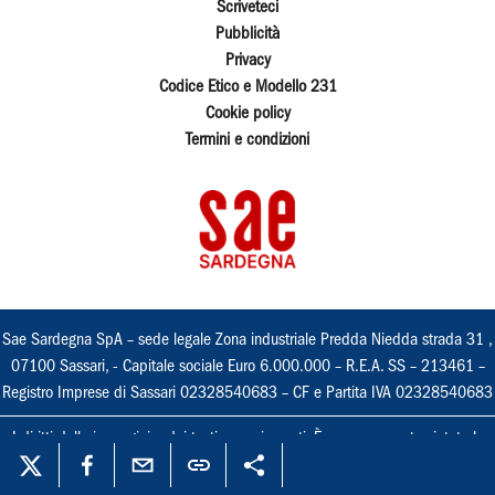
Scriveteci
Pubblicità
Privacy
Codice Etico e Modello 231
Cookie policy
Termini e condizioni
Sae Sardegna SpA – sede legale Zona industriale Predda Niedda strada 31 ,
07100 Sassari, - Capitale sociale Euro 6.000.000 – R.E.A. SS – 213461 –
Registro Imprese di Sassari 02328540683 – CF e Partita IVA 02328540683
I diritti delle immagini e dei testi sono riservati. È espressamente vietata la
loro riproduzione con qualsiasi mezzo e l'adattamento totale o parziale.