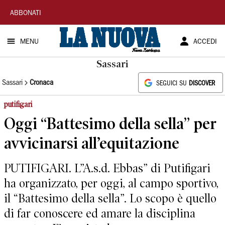
La
ABBONATI
Nuova
MENU
ACCEDI
Sardegna
Sassari
Sassari
Cronaca
SEGUICI SU
DISCOVER
putifigari
Oggi “Battesimo della sella” per
avvicinarsi all’equitazione
PUTIFIGARI. L”A.s.d. Ebbas” di Putifigari
ha organizzato, per oggi, al campo sportivo,
il “Battesimo della sella”. Lo scopo è quello
di far conoscere ed amare la disciplina