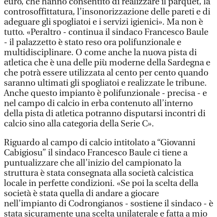
euro, che hanno consentito di realizzare il parquet, la
controsoffittatura, l’insonorizzazione delle pareti e di
adeguare gli spogliatoi e i servizi igienici». Ma non è
tutto. «Peraltro - continua il sindaco Francesco Baule
- il palazzetto è stato reso ora polifunzionale e
multidisciplinare. O come anche la nuova pista di
atletica che è una delle più moderne della Sardegna e
che potrà essere utilizzata al cento per cento quando
saranno ultimati gli spogliatoi e realizzate le tribune.
Anche questo impianto è polifunzionale - precisa - e
nel campo di calcio in erba contenuto all’interno
della pista di atletica potranno disputarsi incontri di
calcio sino alla categoria della Serie C».
Riguardo al campo di calcio intitolato a “Giovanni
Cabigiosu” il sindaco Francesco Baule ci tiene a
puntualizzare che all’inizio del campionato la
struttura è stata consegnata alla società calcistica
locale in perfette condizioni. «Se poi la scelta della
società è stata quella di andare a giocare
nell’impianto di Codrongianos - sostiene il sindaco - è
stata sicuramente una scelta unilaterale e fatta a mio