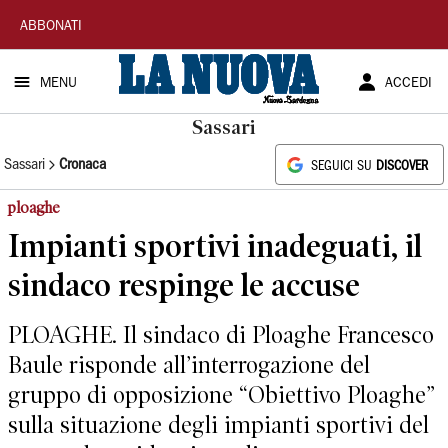
La
ABBONATI
Nuova
MENU
ACCEDI
Sardegna
Sassari
Sassari
Cronaca
SEGUICI SU
DISCOVER
ploaghe
Impianti sportivi inadeguati, il
sindaco respinge le accuse
PLOAGHE. Il sindaco di Ploaghe Francesco
Baule risponde all’interrogazione del
gruppo di opposizione “Obiettivo Ploaghe”
sulla situazione degli impianti sportivi del