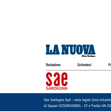
Redazione
Scriveteci
P
Sae Sardegna SpA – sede legale Zona industri
di Sassari 02328540683 – CF e Partita IVA