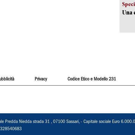
Speci
Una c
ubblicità
Privacy
Codice Etico e Modello 231
ale Predda Niedda strada 31 , 07100 Sassari, - Capitale sociale Euro 6.000.
 02328540683