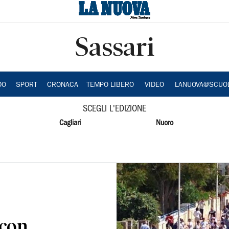
Sassari
DO
SPORT
CRONACA
TEMPO LIBERO
VIDEO
LANUOVA@SCUO
SCEGLI L'EDIZIONE
Cagliari
Nuoro
 con