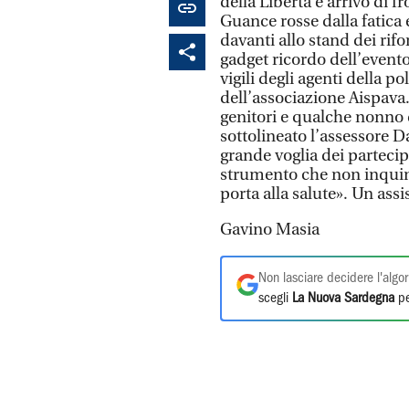
della Libertà e arrivo di 
Guance rosse dalla fatica
davanti allo stand dei rif
gadget ricordo dell’evento
vigili degli agenti della p
dell’associazione Aispava
genitori e qualche nonno 
sottolineato l’assessore D
grande voglia dei partecip
strumento che non inquina
porta alla salute». Un assi
Gavino Masia
Non lasciare decidere l'algor
scegli
La Nuova Sardegna
pe