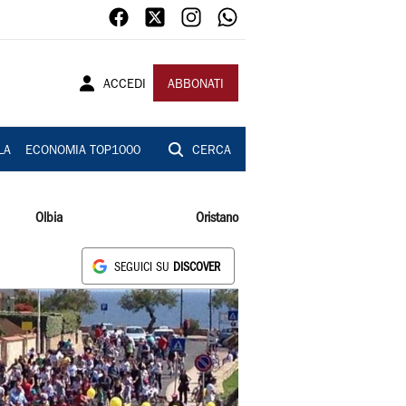
ACCEDI
ABBONATI
LA
ECONOMIA TOP1000
CERCA
Olbia
Oristano
SEGUICI SU
DISCOVER