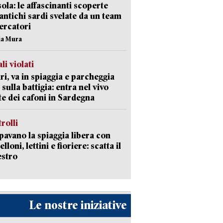
isola: le affascinanti scoperte
 antichi sardi svelate da un team
cercatori
nia Mura
li violati
ri, va in spiaggia e parcheggia
 sulla battigia: entra nel vivo
ate dei cafoni in Sardegna
trolli
avano la spiaggia libera con
loni, lettini e fioriere: scatta il
estro
Le nostre iniziative