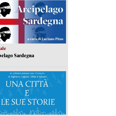
ale
pelago Sardegna