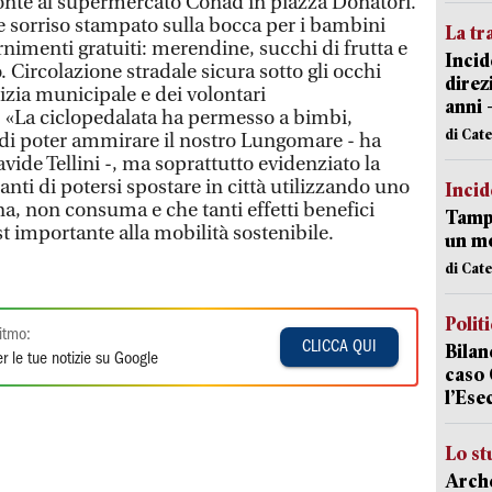
fronte al supermercato Conad in piazza Donatori.
 e sorriso stampato sulla bocca per i bambini
La tr
ornimenti gratuiti: merendine, succhi di frutta e
Incid
. Circolazione stradale sicura sotto gli occhi
direz
olizia municipale e dei volontari
anni 
. «La ciclopedalata ha permesso a bimbi,
di Cat
di poter ammirare il nostro Lungomare - ha
avide Tellini -, ma soprattutto evidenziato la
anti di potersi spostare in città utilizzando uno
Incid
, non consuma e che tanti effetti benefici
Tampo
st importante alla mobilità sostenibile.
un mo
di Cat
Polit
itmo:
CLICCA QUI
Bilan
r le tue notizie su Google
caso 
l’Ese
Lo st
Arche