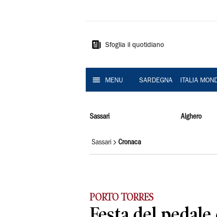
La
Nuova
Sardegna
Sfoglia il quotidiano
MENU
SARDEGNA
ITALIA MON
Sassari
Alghero
Sassari
Cronaca
PORTO TORRES
Festa del pedale