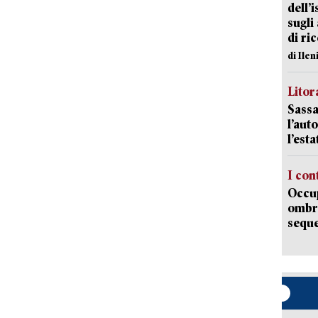
dell’
sugli
di ri
di Ile
Litora
Sassa
l’auto
l’est
I con
Occup
ombrel
sequ