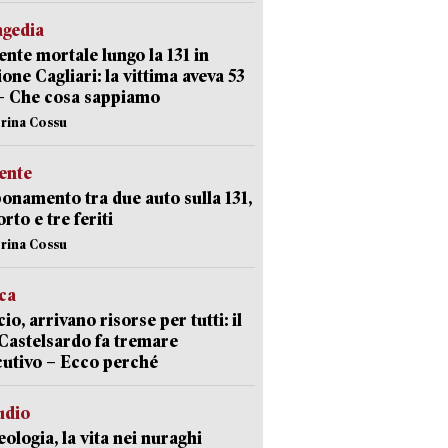
agedia
ente mortale lungo la 131 in
ione Cagliari: la vittima aveva 53
– Che cosa sappiamo
erina Cossu
ente
namento tra due auto sulla 131,
rto e tre feriti
erina Cossu
ica
cio, arrivano risorse per tutti: il
Castelsardo fa tremare
cutivo – Ecco perché
udio
ologia, la vita nei nuraghi