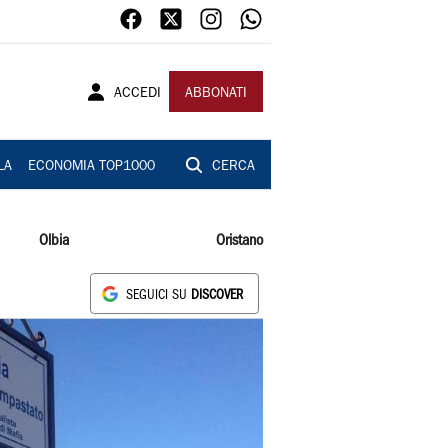
ACCEDI
ABBONATI
LA
ECONOMIA TOP1000
CERCA
Olbia
Oristano
SEGUICI SU
DISCOVER