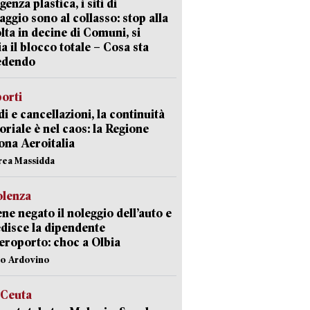
enza plastica, i siti di
aggio sono al collasso: stop alla
lta in decine di Comuni, si
ia il blocco totale – Cosa sta
edendo
orti
di e cancellazioni, la continuità
toriale è nel caos: la Regione
ona Aeroitalia
rea Massidda
olenza
ene negato il noleggio dell’auto e
disce la dipendente
aeroporto: choc a Olbia
lo Ardovino
 Ceuta