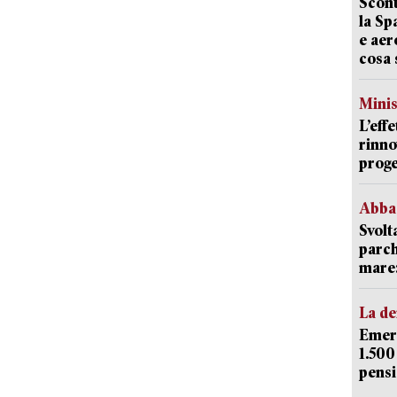
Scont
la Sp
e aer
cosa 
Mini
L’eff
rinno
proge
Abba
Svolt
parch
mare: 
La d
Emerg
1.500
pensi