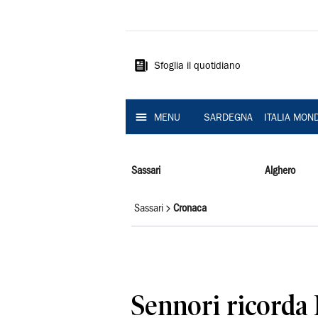
La
Nuova
Sardegna
Sfoglia il quotidiano
MENU
SARDEGNA
ITALIA MON
Sassari
Alghero
Sassari
Cronaca
Sennori ricorda