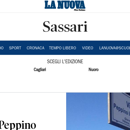
Sassari
DO
SPORT
CRONACA
TEMPO LIBERO
VIDEO
LANUOVA@SCUO
SCEGLI L'EDIZIONE
Cagliari
Nuoro
 Peppino