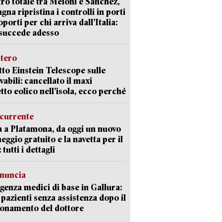
ro totale tra Meloni e Sanchez,
agna ripristina i controlli in porti
oporti per chi arriva dall’Italia:
succede adesso
stero
etto Einstein Telescope sulle
vabili: cancellato il maxi
tto eolico nell’isola, ecco perché
currente
a a Platamona, da oggi un nuovo
eggio gratuito e la navetta per il
tutti i dettagli
enuncia
enza medici di base in Gallura:
 pazienti senza assistenza dopo il
onamento del dottore