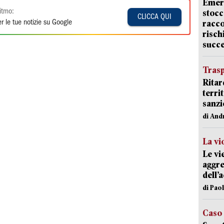
Emerg
itmo:
stocc
CLICCA QUI
racco
r le tue notizie su Google
risch
succ
Trasp
Ritar
terri
sanzi
di And
La vi
Le vi
aggre
dell’
di Pao
Caso