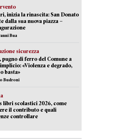
ervento
ri, inizia la rinascita: San Donato
te dalla sua nuova piazza –
ugurazione
vanni Bua
zione sicurezza
, pugno di ferro del Comune a
implicio: «Violenza e degrado,
o basta»
io Budroni
la
 libri scolastici 2026, come
ere il contributo e quali
nze controllare