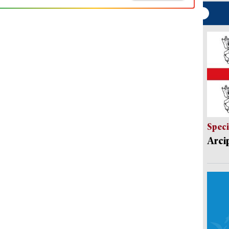
Speci
Arci