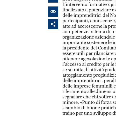
L’intervento formativo, gi
finalizzato a potenziare e 
delle imprenditrici del No
partecipanti, conoscenze,
atte ad accrescerne la pro
competenze in tema di ma
organizzazione aziendale
importante sostenere le im
la presidente del Comitat
essere utili per rilanciar
ottenere agevolazioni e ap
l’accesso al credito per l
se si tratta di attività gu
atteggiamento pregiudizi
delle imprenditrici, pera
delle imprese femminili ch
riferimento alle dimensio
segnalare che chi soffre 
minore. «Punto di forza sa
scambio di buone pratiche
traino per uno sviluppo di