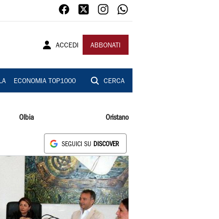
ACCEDI
ABBONATI
LA
ECONOMIA TOP1000
CERCA
Olbia
Oristano
SEGUICI SU
DISCOVER