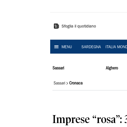
La
Nuova
Sardegna
Sfoglia il quotidiano
MENU
SARDEGNA
ITALIA MON
Sassari
Alghero
Sassari
Cronaca
Imprese “rosa”: 