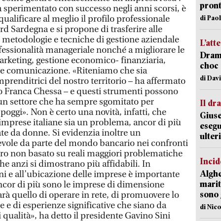
pron
à sperimentato con successo negli anni scorsi, è
qualificare al meglio il profilo professionale
di Pao
rd Sardegna e si propone di trasferire alle
 metodologie e tecniche di gestione aziendale
L’att
fessionalità manageriale nonché a migliorare le
Dramm
rketing, gestione economico- finanziaria,
choc 
 e comunicazione. «Riteniamo che sia
di Dav
prenditrici del nostro territorio – ha affermato
o Franca Chessa – e questi strumenti possono
e un settore che ha sempre sgomitato per
Il d
poggi». Non è certo una novità, infatti, che
Giuse
e imprese italiane sia un problema, ancor di più
esegu
idate da donne. Si evidenzia inoltre un
ulter
evole da parte del mondo bancario nei confronti
ltro non basato su reali maggiori problematiche
Incid
e anzi si dimostrano più affidabili. In
Alghe
ni e all’ubicazione delle imprese è importante
marit
ancor di più sono le imprese di dimensione
sono 
rà quello di operare in rete, di promuovere lo
 e di esperienze significative che siano da
di Nic
 qualità», ha detto il presidente Gavino Sini