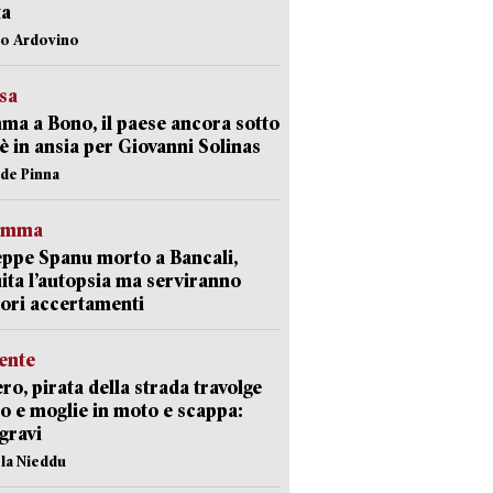
ta
lo Ardovino
esa
a a Bono, il paese ancora sotto
è in ansia per Giovanni Solinas
ide Pinna
ramma
ppe Spanu morto a Bancali,
ita l’autopsia ma serviranno
iori accertamenti
ente
ro, pirata della strada travolge
o e moglie in moto e scappa:
gravi
ola Nieddu