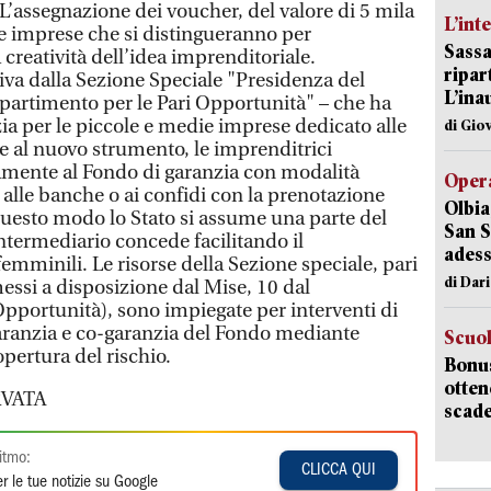
 L’assegnazione dei voucher, del valore di 5 mila
L’int
e imprese che si distingueranno per
Sassa
 la creatività dell’idea imprenditoriale.
ripar
iva dalla Sezione Speciale "Presidenza del
L’ina
ipartimento per le Pari Opportunità" – che ha
nzia per le piccole e medie imprese dedicato alle
di Gio
e al nuovo strumento, le imprenditrici
amente al Fondo di garanzia con modalità
Opera
 alle banche o ai confidi con la prenotazione
Olbia
 questo modo lo Stato si assume una parte del
San S
'intermediario concede facilitando il
adess
mminili. Le risorse della Sezione speciale, pari
di Dar
messi a disposizione dal Mise, 10 dal
Opportunità), sono impiegate per interventi di
garanzia e co-garanzia del Fondo mediante
Scuo
pertura del rischio.
Bonus
otten
VATA
scade
itmo:
CLICCA QUI
r le tue notizie su Google