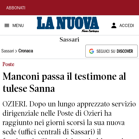
La
ABBONATI
Nuova
MENU
ACCEDI
Sardegna
Sassari
Sassari
Cronaca
SEGUICI SU
DISCOVER
Poste
Manconi passa il testimone al
tulese Sanna
OZIERI. Dopo un lungo apprezzato servizio
dirigenziale nelle Poste di Ozieri ha
raggiunto nei giorni scorsi la sua nuova
sede (uffici centrali di Sassari) il