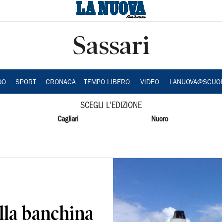
Sassari
DO
SPORT
CRONACA
TEMPO LIBERO
VIDEO
LANUOVA@SCUO
SCEGLI L'EDIZIONE
Cagliari
Nuoro
lla banchina