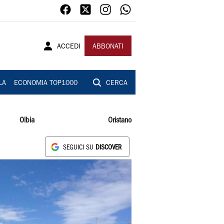
ACCEDI
ABBONATI
LA
ECONOMIA TOP1000
CERCA
Olbia
Oristano
SEGUICI SU
DISCOVER