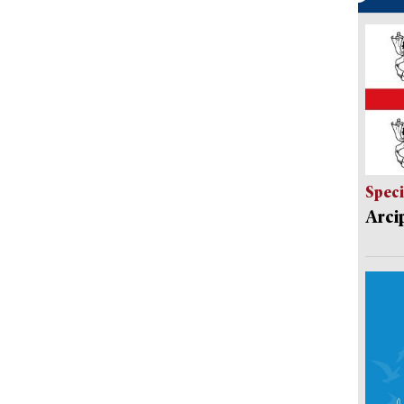
Speci
Arci