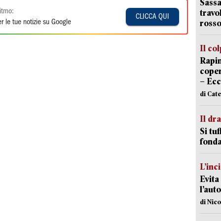
Sassa
itmo:
travo
CLICCA QUI
rosso
r le tue notizie su Google
Il co
Rapin
coper
– Ecc
di Cat
Il d
Si tuf
fonda
L’inc
Evita
l’aut
di Nic