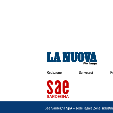
Redazione
Scriveteci
P
Sae Sardegna SpA – sede legale Zona industri