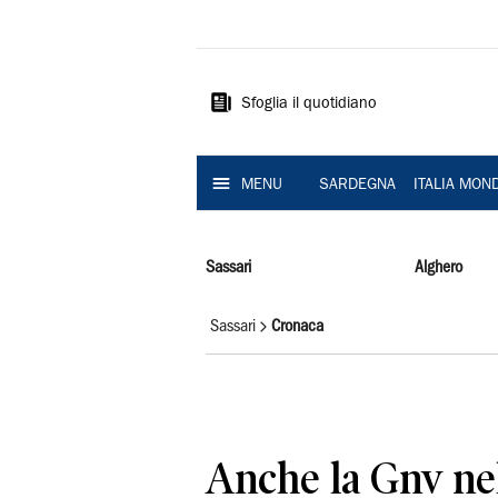
La
Nuova
Sardegna
Sfoglia il quotidiano
MENU
SARDEGNA
ITALIA MON
Sassari
Alghero
Sassari
Cronaca
Anche la Gnv ne