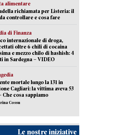
ta alimentare
della richiamata per Listeria: il
 da controllare e cosa fare
ia di Finanza
ico internazionale di droga,
cettati oltre 6 chili di cocaina
sima e mezzo chilo di hashish: 4
ti in Sardegna – VIDEO
agedia
ente mortale lungo la 131 in
ione Cagliari: la vittima aveva 53
– Che cosa sappiamo
erina Cossu
Le nostre iniziative