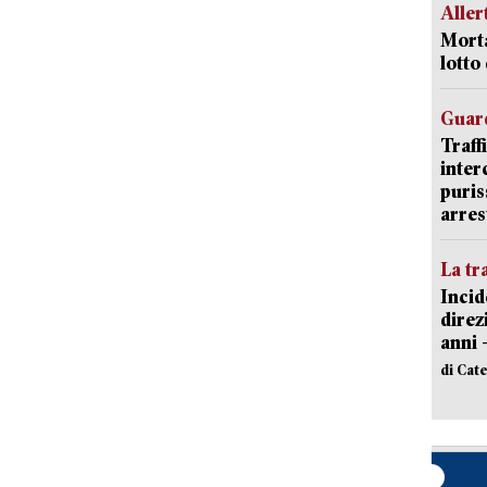
Aller
Morta
lotto
Guard
Traff
inter
puris
arres
La tr
Incid
direz
anni 
di Cat