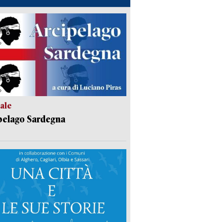
ale
pelago Sardegna