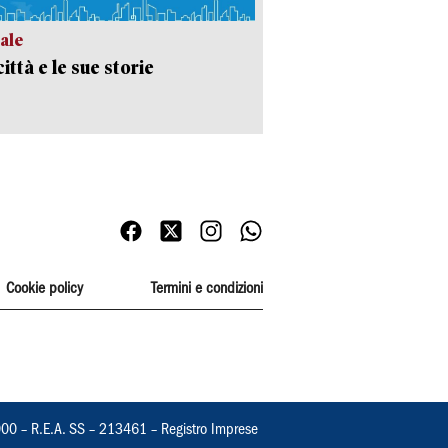
ale
ittà e le sue storie
Cookie policy
Termini e condizioni
000 – R.E.A. SS – 213461 – Registro Imprese