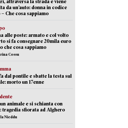
ri, attraversa la strada e viene
lta da un’auto: donna in codice
 – Che cosa sappiamo
lpo
a alle poste: armato e col volto
to si fa consegnare 20mila euro
o che cosa sappiamo
erina Cossu
ramma
fa dal pontile e sbatte la testa sul
le: morto un 17enne
idente
 un animale e si schianta con
o: tragedia sfiorata ad Alghero
ola Nieddu