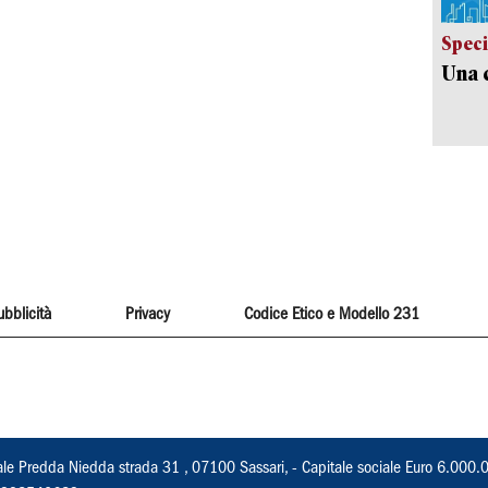
Speci
Una c
ubblicità
Privacy
Codice Etico e Modello 231
ale Predda Niedda strada 31 , 07100 Sassari, - Capitale sociale Euro 6.000.