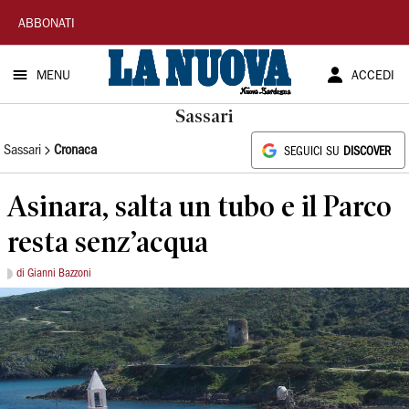
La
ABBONATI
Nuova
MENU
ACCEDI
Sardegna
Sassari
Sassari
Cronaca
SEGUICI SU
DISCOVER
Asinara, salta un tubo e il Parco
resta senz’acqua
di Gianni Bazzoni