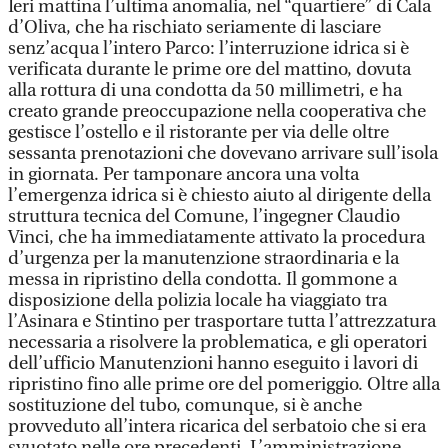
Ieri mattina l’ultima anomalia, nel “quartiere” di Cala
d’Oliva, che ha rischiato seriamente di lasciare
senz’acqua l’intero Parco: l’interruzione idrica si è
verificata durante le prime ore del mattino, dovuta
alla rottura di una condotta da 50 millimetri, e ha
creato grande preoccupazione nella cooperativa che
gestisce l’ostello e il ristorante per via delle oltre
sessanta prenotazioni che dovevano arrivare sull’isola
in giornata. Per tamponare ancora una volta
l’emergenza idrica si è chiesto aiuto al dirigente della
struttura tecnica del Comune, l’ingegner Claudio
Vinci, che ha immediatamente attivato la procedura
d’urgenza per la manutenzione straordinaria e la
messa in ripristino della condotta. Il gommone a
disposizione della polizia locale ha viaggiato tra
l’Asinara e Stintino per trasportare tutta l’attrezzatura
necessaria a risolvere la problematica, e gli operatori
dell’ufficio Manutenzioni hanno eseguito i lavori di
ripristino fino alle prime ore del pomeriggio. Oltre alla
sostituzione del tubo, comunque, si è anche
provveduto all’intera ricarica del serbatoio che si era
svuotato nelle ore precedenti. L’amministrazione