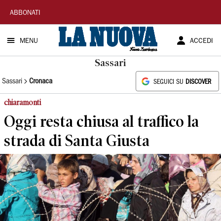
La
ABBONATI
Nuova
MENU
ACCEDI
Sardegna
Sassari
Sassari
Cronaca
SEGUICI SU
DISCOVER
chiaramonti
Oggi resta chiusa al traffico la
strada di Santa Giusta