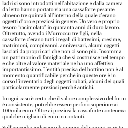
ladri si sono introdotti nell’abitazione e dalla camera
da letto hanno portato via una cassaforte pesante
almeno tre quintali all’interno della quale c’erano
oggetti d’oro e preziosi in genere. Un vero e proprio
tesoro “racimolato” in quaranta anni di duro lavoro.
Oltretutto, avendo i Murroccu tre figli, nella
cassaforte c’erano tutti i regali di battesimi, cresime,
matrimoni, compleanni, anniversari, alcuni oggetti
lasciati da propri cari che non ci sono più. Insomma
un patrimonio di famiglia che si costruisce nel tempo
e che oltre al valore materiale ne ha uno affettivo
importantissimo. L’entità precisa del bottino non è al
momento quantificabile perché in queste ore è in
corso l’inventario degli oggetti rubati, alcuni dei quali
particolarmente preziosi perché antichi.
In ogni caso è certo che il valore complessivo del furto
è consistente, potrebbe essere perfino superiore ai
100mila euro. Oltre ai preziosi la cassaforte conteneva
qualche migliaio di euro in contanti.
Sull’episodio indagano gli uomini del commissariato