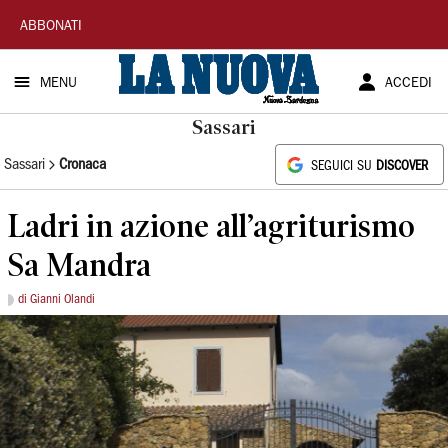
La
ABBONATI
Nuova
MENU
ACCEDI
Sardegna
Sassari
Sassari
Cronaca
SEGUICI SU
DISCOVER
Ladri in azione all’agriturismo
Sa Mandra
di Gianni Olandi