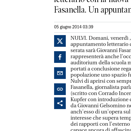
Fasanella. Un appuntame
05 giugno 2014 03:39
NULVI. Domani, venerdì , 
appuntamento letterario c
serata sarà Giovanni Fas
rappresenterà anche l'occ
auditorium della scuola m
portati a conclusione regala
popolazione uno spazio fu
Nulvi di aprirsi con sempr
Fasanella, giornalista par
(scritto con Corrado Incer
Kupfer con introduzione d
da Giovanni Gelsomino ne
anch'esso di un'opera sul 
interesse che supera tempo
dei rapporti con l'esterno
capace ancora di affascin