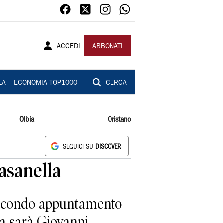
ACCEDI
ABBONATI
LA
ECONOMIA TOP1000
CERCA
Olbia
Oristano
SEGUICI SU
DISCOVER
Fasanella
 secondo appuntamento
ta sarà Giovanni