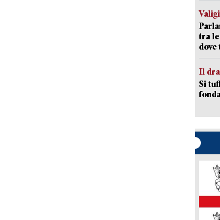
Valig
Parla
tra l
dove 
Il d
Si tuf
fonda