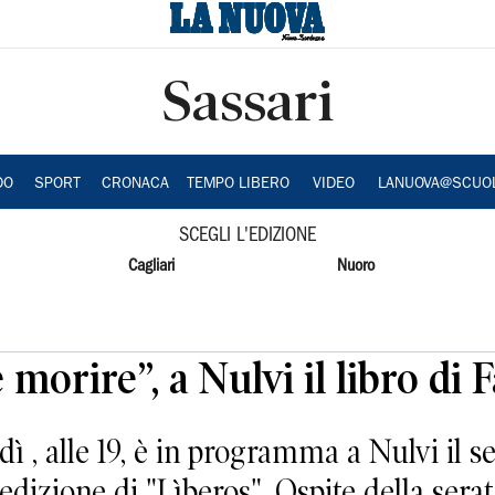
Sassari
DO
SPORT
CRONACA
TEMPO LIBERO
VIDEO
LANUOVA@SCUO
SCEGLI L'EDIZIONE
Cagliari
Nuoro
morire”, a Nulvi il libro di 
 , alle 19, è in programma a Nulvi il
 edizione di "Lìberos". Ospite della sera