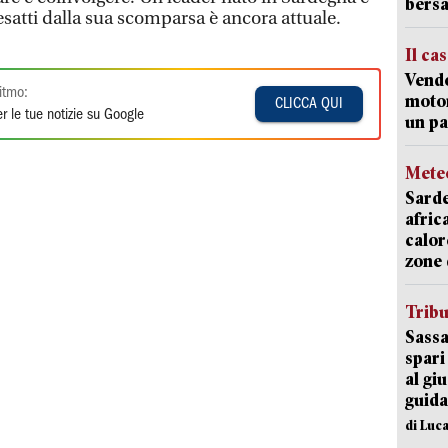
bersa
esatti dalla sua scomparsa è ancora attuale.
Il ca
Vend
itmo:
motor
CLICCA QUI
r le tue notizie su Google
un pa
Mete
Sarde
afric
calor
zone 
Trib
Sassa
spari
al giu
guida
di Luca