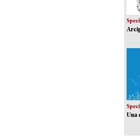
Speci
Arci
Speci
Una c