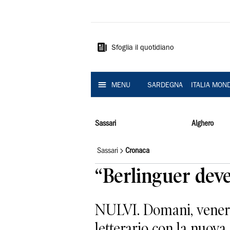
La
Nuova
Sardegna
Sfoglia il quotidiano
MENU
SARDEGNA
ITALIA MON
Sassari
Alghero
Sassari
Cronaca
“Berlinguer deve 
NULVI. Domani, venerdì
letterario con la nuova