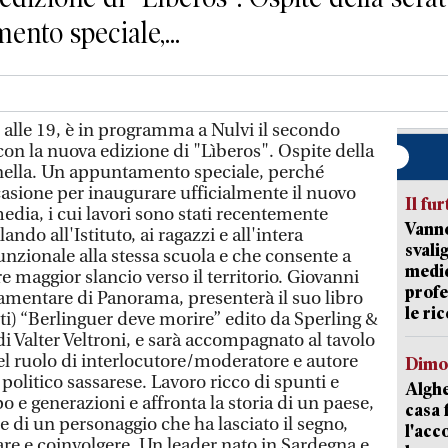
nto speciale,...
alle 19, è in programma a Nulvi il secondo
on la nuova edizione di "Lìberos". Ospite della
anella. Un appuntamento speciale, perché
asione per inaugurare ufficialmente il nuovo
Il fur
edia, i cui lavori sono stati recentemente
Vanno
ndo all'Istituto, ai ragazzi e all'intera
svali
nzionale alla stessa scuola e che consente a
medic
e maggior slancio verso il territorio. Giovanni
profe
lamentare di Panorama, presenterà il suo libro
le ric
ti) “Berlinguer deve morire” edito da Sperling &
i Valter Veltroni, e sarà accompagnato al tavolo
l ruolo di interlocutore/moderatore e autore
Dimo
politico sassarese. Lavoro ricco di spunti e
Alghe
 e generazioni e affronta la storia di un paese,
casa 
 e di un personaggio che ha lasciato il segno,
l'acc
are e coinvolgere. Un leader nato in Sardegna e