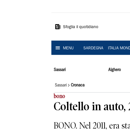
La
Nuova
Sardegna
Sfoglia il quotidiano
MENU
SARDEGNA
ITALIA MON
Sassari
Alghero
Sassari
Cronaca
bono
Coltello in auto
BONO. Nel 2011, era sta