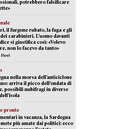
ssionali, potrebbero falsificare
ette»
unale
ri, il furgone rubato, la fuga e gli
 dei carabinieri. L’uomo davanti
dice si giustifica così: «Volevo
re, non lo facevo da tanto»
 Fiori
o
gna nella morsa dell’anticiclone
ano: arriva il picco dell’ondata di
e, possibili nubifragi in diverse
dell’isola
ie pronte
mentari in vacanza, la Sardegna
e mete più amate dai politici: ecco