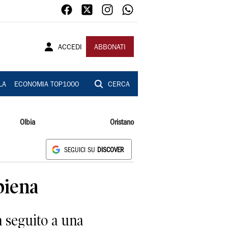
ACCEDI
ABBONATI
LA
ECONOMIA TOP1000
CERCA
Olbia
Oristano
SEGUICI SU
DISCOVER
piena
n seguito a una