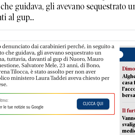
che guidava, gli avevano sequestrato un c
i al gup...
 denunciato dai carabinieri perché, in seguito a
to che guidava, gli avevano sequestrato un
tina, tuttavia, davanti al gup di Nuoro, Mauro
estione, Salvatore Mele, 23 anni, di Bono,
Dimo
ena Tilocca, è stato assolto per non aver
Alghe
blico ministero Laura Taddei aveva chiesto per
casa 
se.
l'acc
bersa
itmo:
CLICCA QUI
r le tue notizie su Google
Il fur
Vanno
svali
medic