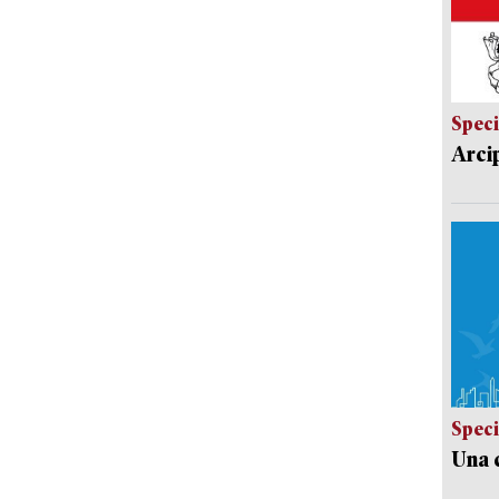
Speci
Arci
Speci
Una c