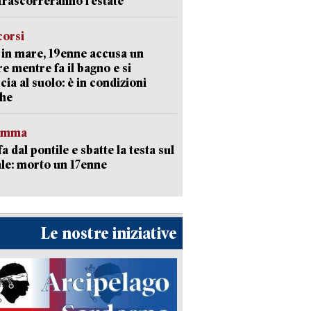
trascorreranno l’estate
corsi
in mare, 19enne accusa un
e mentre fa il bagno e si
cia al suolo: è in condizioni
che
ramma
fa dal pontile e sbatte la testa sul
le: morto un 17enne
Le nostre iniziative