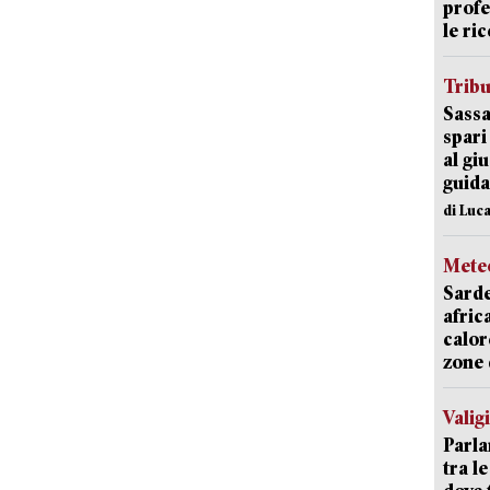
profe
le ric
Trib
Sassa
spari
al giu
guida
di Luca
Mete
Sarde
afric
calor
zone 
Valig
Parla
tra l