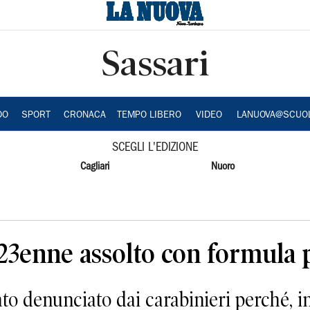
Sassari
DO
SPORT
CRONACA
TEMPO LIBERO
VIDEO
LANUOVA@SCUO
SCEGLI L'EDIZIONE
Cagliari
Nuoro
, 23enne assolto con formula 
to denunciato dai carabinieri perché, i