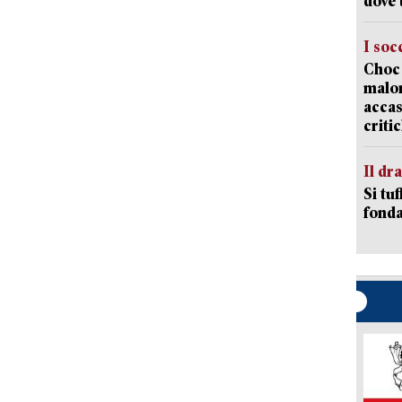
dove 
I soc
Choc 
malor
accas
criti
Il d
Si tuf
fonda