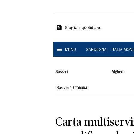
La
Nuova
Sardegna
Sfoglia il quotidiano
MENU
SARDEGNA
ITALIA MON
Sassari
Alghero
Sassari
Cronaca
Carta multiservi