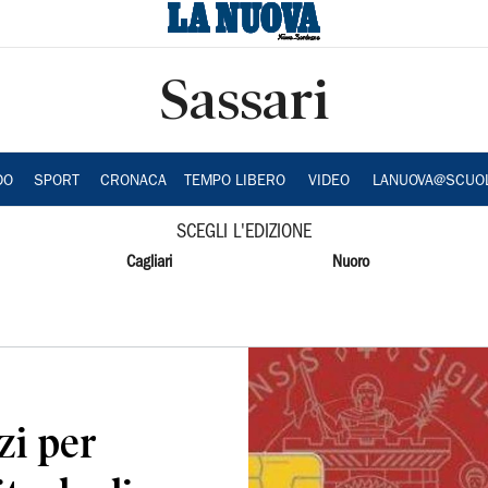
Sassari
DO
SPORT
CRONACA
TEMPO LIBERO
VIDEO
LANUOVA@SCUO
SCEGLI L'EDIZIONE
Cagliari
Nuoro
zi per