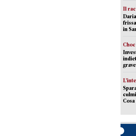
Il ra
Daria
friss
in Sa
Choc 
Inves
indie
grave
L’int
Spara
culmi
Cosa 