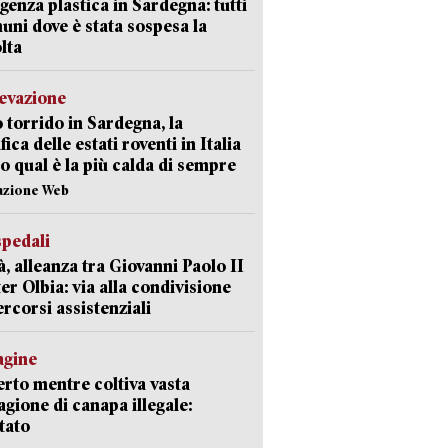
enza plastica in Sardegna: tutti
uni dove è stata sospesa la
lta
levazione
 torrido in Sardegna, la
fica delle estati roventi in Italia
o qual è la più calda di sempre
azione Web
spedali
à, alleanza tra Giovanni Paolo II
er Olbia: via alla condivisione
ercorsi assistenziali
agine
rto mentre coltiva vasta
agione di canapa illegale:
tato