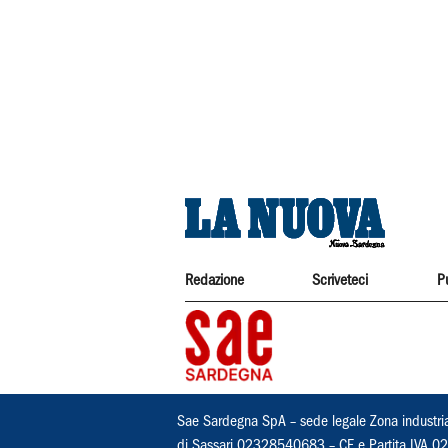
Redazione
Scriveteci
P
Sae Sardegna SpA – sede legale Zona industri
di Sassari 02328540683 – CF e Partita IVA