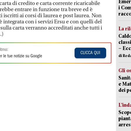
Emerg
arta di credito e carta corrente ricaricabile
i Com
ovrebbe entrare in funzione tra breve ed è
racco
i iscritti ai corsi di laurea e post laurea. Non
 è integrata con i servizi Ersu e con quelli del
sulla carta verranno accreditati anche tutti i
La ri
.)
Caldo
classi
– Ecc
itmo:
CLICCA QUI
di Red
r le tue notizie su Google
Gli o
Sanit
e Mat
dei p
L’ind
Scope
piant
arres