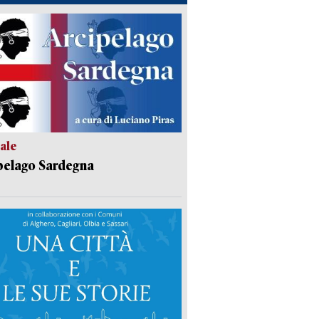
ale
pelago Sardegna