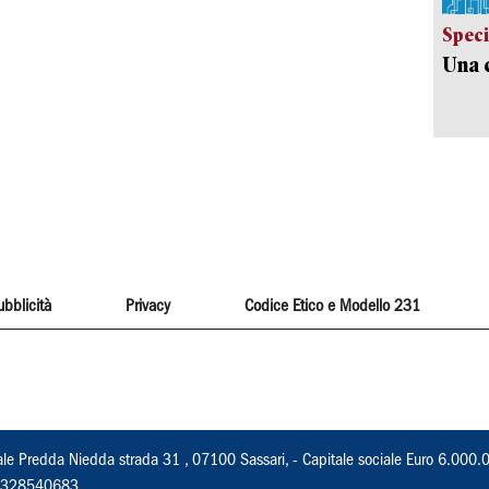
Speci
Una c
ubblicità
Privacy
Codice Etico e Modello 231
ale Predda Niedda strada 31 , 07100 Sassari, - Capitale sociale Euro 6.000.
 02328540683