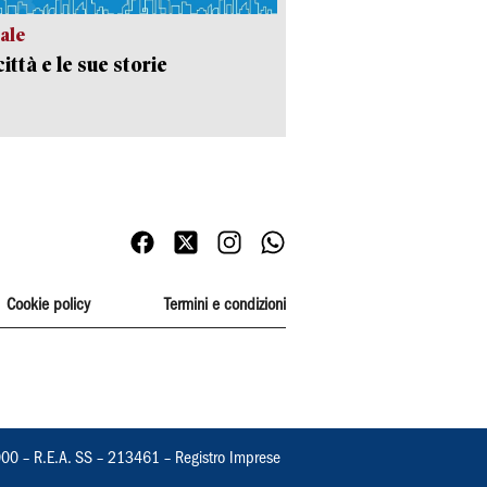
ale
ittà e le sue storie
Cookie policy
Termini e condizioni
000 – R.E.A. SS – 213461 – Registro Imprese