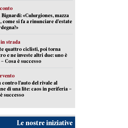
cconto
 Bignardi: «Culurgiones, mazza
a, come si fa a rinunciare d’estate
rdegna?»
in strada
te quattro ciclisti, poi torna
tro e ne investe altri due: uno è
 – Cosa è successo
ervento
 contro l’auto del rivale al
ne di una lite: caos in periferia –
è successo
Le nostre iniziative