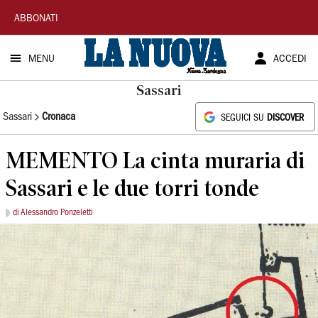
La
ABBONATI
Nuova
MENU
ACCEDI
Sardegna
Sassari
Sassari
Cronaca
SEGUICI SU
DISCOVER
MEMENTO La cinta muraria di
Sassari e le due torri tonde
di Alessandro Ponzeletti