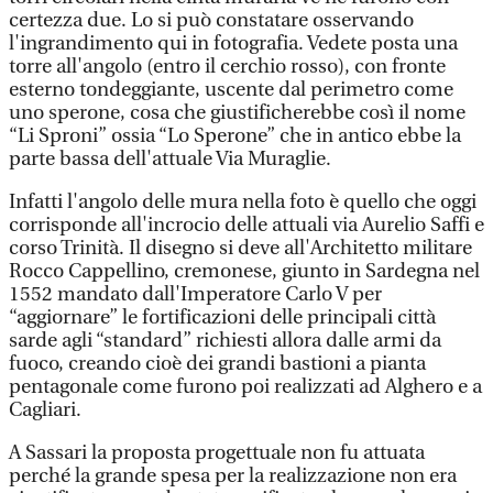
certezza due. Lo si può constatare osservando
l'ingrandimento qui in fotografia. Vedete posta una
torre all'angolo (entro il cerchio rosso), con fronte
esterno tondeggiante, uscente dal perimetro come
uno sperone, cosa che giustificherebbe così il nome
“Li Sproni” ossia “Lo Sperone” che in antico ebbe la
parte bassa dell'attuale Via Muraglie.
Infatti l'angolo delle mura nella foto è quello che oggi
corrisponde all'incrocio delle attuali via Aurelio Saffi e
corso Trinità. Il disegno si deve all'Architetto militare
Rocco Cappellino, cremonese, giunto in Sardegna nel
1552 mandato dall'Imperatore Carlo V per
“aggiornare” le fortificazioni delle principali città
sarde agli “standard” richiesti allora dalle armi da
fuoco, creando cioè dei grandi bastioni a pianta
pentagonale come furono poi realizzati ad Alghero e a
Cagliari.
A Sassari la proposta progettuale non fu attuata
perché la grande spesa per la realizzazione non era