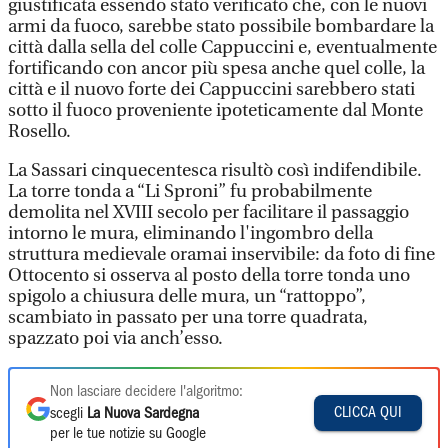
giustificata essendo stato verificato che, con le nuovi
armi da fuoco, sarebbe stato possibile bombardare la
città dalla sella del colle Cappuccini e, eventualmente
fortificando con ancor più spesa anche quel colle, la
città e il nuovo forte dei Cappuccini sarebbero stati
sotto il fuoco proveniente ipoteticamente dal Monte
Rosello.
La Sassari cinquecentesca risultò così indifendibile.
La torre tonda a “Li Sproni” fu probabilmente
demolita nel XVIII secolo per facilitare il passaggio
intorno le mura, eliminando l'ingombro della
struttura medievale oramai inservibile: da foto di fine
Ottocento si osserva al posto della torre tonda uno
spigolo a chiusura delle mura, un “rattoppo”,
scambiato in passato per una torre quadrata,
spazzato poi via anch’esso.
Non lasciare decidere l'algoritmo:
CLICCA QUI
scegli
La Nuova Sardegna
per le tue notizie su Google