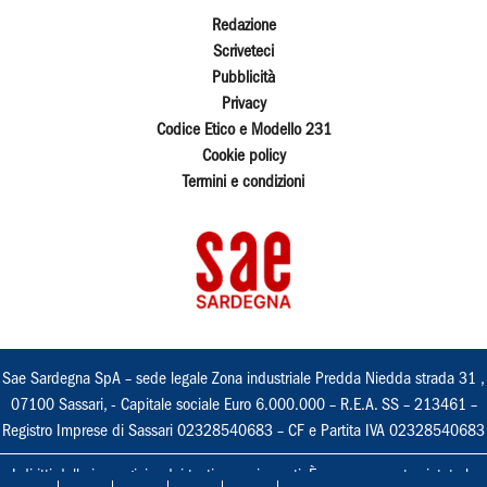
Redazione
Scriveteci
Pubblicità
Privacy
Codice Etico e Modello 231
Cookie policy
Termini e condizioni
Sae Sardegna SpA – sede legale Zona industriale Predda Niedda strada 31 ,
07100 Sassari, - Capitale sociale Euro 6.000.000 – R.E.A. SS – 213461 –
Registro Imprese di Sassari 02328540683 – CF e Partita IVA 02328540683
I diritti delle immagini e dei testi sono riservati. È espressamente vietata la