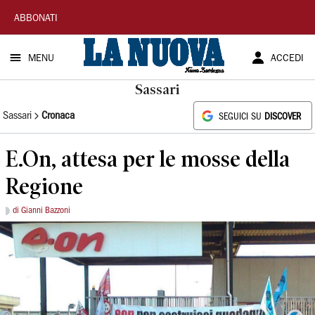
La
ABBONATI
Nuova
MENU
ACCEDI
Sardegna
Sassari
Sassari
Cronaca
SEGUICI SU
DISCOVER
E.On, attesa per le mosse della
Regione
di Gianni Bazzoni