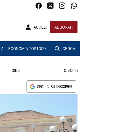
ACCEDI
ABBONATI
LA
ECONOMIA TOP1000
CERCA
Olbia
Oristano
SEGUICI SU
DISCOVER