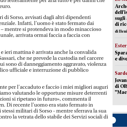
do letteralmente per aria tutto e per danni che
euro.
Arche
dell’
i di Sorso, avvisati dagli altri dipendenti
sugli
nziale. Infatti, l’uomo è stato fermato dai
di ri
ca – mentre si protendeva in modo minaccioso
di Ile
nale, arrivata ormai faccia a faccia con
Ester
 e ieri mattina è arrivata anche la convalida
Spara
Sassari, che ne prevede la custodia nel carcere
e dive
 lui sono di danneggiamento aggravato, violenza
lico ufficiale e interruzione di pubblico
Sard
Jovan
di Olb
e per l'accaduto e faccio i miei migliori auguri
"Mae
tiamo valutando le opportune misure deterrenti
azioni si ripetano in futuro», commenta il
. Di recente l’uomo era stato fermato in
 stessi militari di Sorso - mentre sferrava la sua
ntro la vetrata dello stabile dei Servizi sociali di