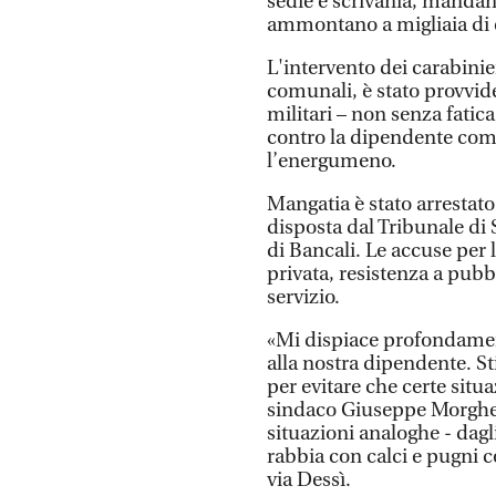
sedie e scrivania, mandan
ammontano a migliaia di 
L'intervento dei carabinier
comunali, è stato provvide
militari – non senza fati
contro la dipendente comu
l’energumeno.
Mangatia è stato arrestato
disposta dal Tribunale di 
di Bancali. Le accuse per
privata, resistenza a pubb
servizio.
«Mi dispiace profondament
alla nostra dipendente. S
per evitare che certe situ
sindaco Giuseppe Morghen
situazioni analoghe - dagli
rabbia con calci e pugni co
via Dessì.