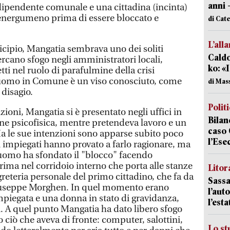
anni 
dipendente comunale e una cittadina (incinta)
’energumeno prima di essere bloccato e
di Cat
L’all
cipio, Mangatia sembrava uno dei soliti
Caldo
cercano sfogo negli amministratori locali,
ko: «
tti nel ruolo di parafulmine della crisi
’uomo in Comune è un viso conosciuto, come
di Mas
 disagio.
Polit
ioni, Mangatia si è presentato negli uffici in
Bilan
one psicofisica, mentre pretendeva lavoro e un
caso 
Ma le sue intenzioni sono apparse subito poco
l’Ese
i impiegati hanno provato a farlo ragionare, ma
uomo ha sfondato il "blocco" facendo
rima nel corridoio interno che porta alle stanze
Litora
egreteria personale del primo cittadino, che fa da
Sassa
Giuseppe Morghen. In quel momento erano
l’auto
piegata e una donna in stato di gravidanza,
l’est
. A quel punto Mangatia ha dato libero sfogo
 ciò che aveva di fronte: computer, salottini,
Lo st