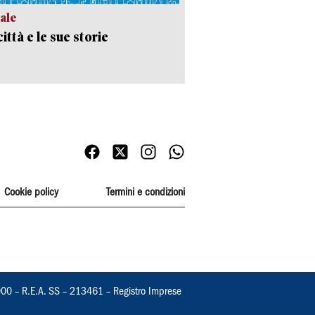
ale
ittà e le sue storie
Cookie policy
Termini e condizioni
000 – R.E.A. SS – 213461 – Registro Imprese