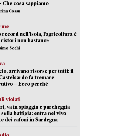
– Che cosa sappiamo
erina Cossu
arme
 record nell’isola, l’agricoltura è
I ristori non bastano»
simo Sechi
ica
cio, arrivano risorse per tutti: il
Castelsardo fa tremare
cutivo – Ecco perché
li violati
ri, va in spiaggia e parcheggia
 sulla battigia: entra nel vivo
ate dei cafoni in Sardegna
udio