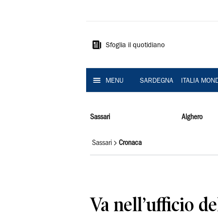
La
Nuova
Sardegna
Sfoglia il quotidiano
MENU
SARDEGNA
ITALIA MON
Sassari
Alghero
Sassari
Cronaca
Va nell’ufficio d