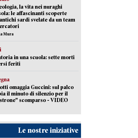
ologia, la vita nei nuraghi
isola: le affascinanti scoperte
 antichi sardi svelate da un team
cercatori
nia Mura
i
toria in una scuola: sette morti
rsi feriti
egna
otti omaggia Guccini: sul palco
ia il minuto di silenzio per il
strone" scomparso - VIDEO
Le nostre iniziative