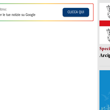
itmo:
CLICCA QUI
r le tue notizie su Google
Speci
Arci