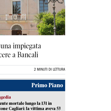
e una impiegata
cere a Bancali
2 MINUTI DI LETTURA
Primo Piano
agedia
ente mortale lungo la 131 in
ione Cagliari: la vittima aveva 53