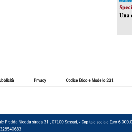
Speci
Una c
ubblicità
Privacy
Codice Etico e Modello 231
ale Predda Niedda strada 31 , 07100 Sassari, - Capitale sociale Euro 6.000.
 02328540683