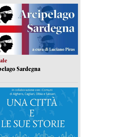
ale
pelago Sardegna