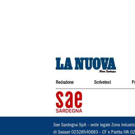
Redazione
Scriveteci
P
Sae Sardegna SpA – sede legale Zona industri
di Sassari 02328540683 – CF e Partita IVA