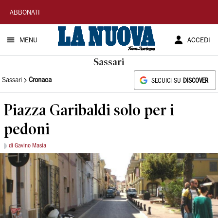
La
ABBONATI
Nuova
MENU
ACCEDI
Sardegna
Sassari
Sassari
Cronaca
SEGUICI SU
DISCOVER
Piazza Garibaldi solo per i
pedoni
di Gavino Masia