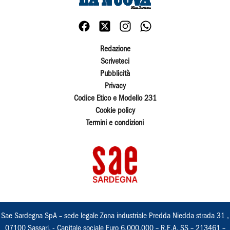
Redazione
Scriveteci
Pubblicità
Privacy
Codice Etico e Modello 231
Cookie policy
Termini e condizioni
Sae Sardegna SpA – sede legale Zona industriale Predda Niedda strada 31 ,
07100 Sassari, - Capitale sociale Euro 6.000.000 – R.E.A. SS – 213461 –