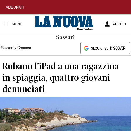
La
ABBONATI
Nuova
MENU
ACCEDI
Sardegna
Sassari
Sassari
Cronaca
SEGUICI SU
DISCOVER
Rubano l’iPad a una ragazzina
in spiaggia, quattro giovani
denunciati