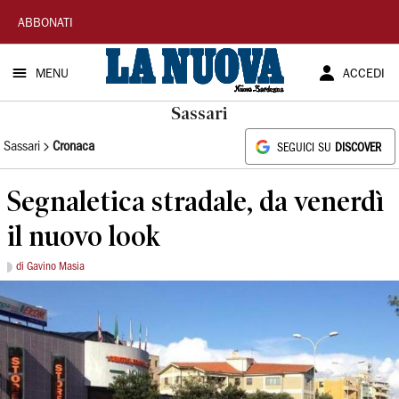
La
ABBONATI
Nuova
MENU
ACCEDI
Sardegna
Sassari
Sassari
Cronaca
SEGUICI SU
DISCOVER
Segnaletica stradale, da venerdì
il nuovo look
di Gavino Masia