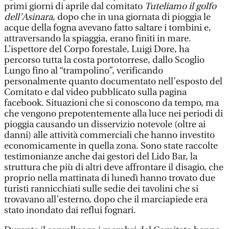
primi giorni di aprile dal comitato
Tuteliamo il golfo
dell’Asinara
, dopo che in una giornata di pioggia le
acque della fogna avevano fatto saltare i tombini e,
attraversando la spiaggia, erano finiti in mare.
L’ispettore del Corpo forestale, Luigi Dore, ha
percorso tutta la costa portotorrese, dallo Scoglio
Lungo fino al “trampolino”, verificando
personalmente quanto documentato nell’esposto del
Comitato e dal video pubblicato sulla pagina
facebook. Situazioni che si conoscono da tempo, ma
che vengono prepotentemente alla luce nei periodi di
pioggia causando un disservizio notevole (oltre ai
danni) alle attività commerciali che hanno investito
economicamente in quella zona. Sono state raccolte
testimonianze anche dai gestori del Lido Bar, la
struttura che più di altri deve affrontare il disagio, che
proprio nella mattinata di lunedì hanno trovato due
turisti rannicchiati sulle sedie dei tavolini che si
trovavano all’esterno, dopo che il marciapiede era
stato inondato dai reflui fognari.