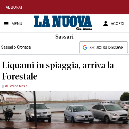
La
ABBONATI
Nuova
MENU
ACCEDI
Sardegna
Sassari
Sassari
Cronaca
SEGUICI SU
DISCOVER
Liquami in spiaggia, arriva la
Forestale
di Gavino Masia