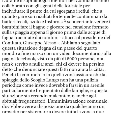
Durante il sopralluogo i membri del Comitato hanno
collaborato con gli agenti della forestale per
individuare il punto da cui sgorgano i reflui, che a
quanto pare son risultati fortemente contaminati da
batteri fecali, azoto e fosforo. «È sconcertante vedere i
bambini fare il bagno e giocare nel canalone formato
sulla spiaggia appena il giorno prima dalle acque di
fogna tracimate dai tombini - attacca il presidente del
Comitato, Giuseppe Alesso -. Abbiamo segnalato
questa situazione degna di un paese del quarto
mondo a fine marzo con un video documentario sulla
pagina facebook, visto da più di 6000 persone, ma
non è servito a nulla: anzi, chi di dovere ha persino
detto che denunciare questi fatti non aiuta la città».
Per chi fa commercio in quella zona assicura che la
spiaggia dello Scoglio Lungo non ha una pulizia
periodica come invece dovrebbe farsi in un arenile
particolarmente frequentato dalle famiglie, e questa
situazione sta creando malcontento anche agli
abituali frequentatori. L’amministrazione comunale
dovrebbe avere a disposizione da qualche anno un
progetto per sistemare a dovere tutta la zona a due