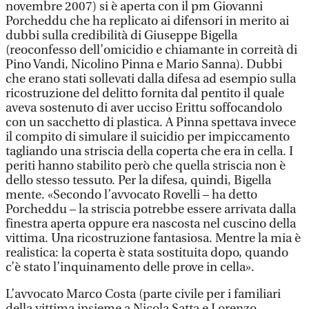
novembre 2007) si è aperta con il pm Giovanni
Porcheddu che ha replicato ai difensori in merito ai
dubbi sulla credibilità di Giuseppe Bigella
(reoconfesso dell’omicidio e chiamante in correità di
Pino Vandi, Nicolino Pinna e Mario Sanna). Dubbi
che erano stati sollevati dalla difesa ad esempio sulla
ricostruzione del delitto fornita dal pentito il quale
aveva sostenuto di aver ucciso Erittu soffocandolo
con un sacchetto di plastica. A Pinna spettava invece
il compito di simulare il suicidio per impiccamento
tagliando una striscia della coperta che era in cella. I
periti hanno stabilito però che quella striscia non è
dello stesso tessuto. Per la difesa, quindi, Bigella
mente. «Secondo l’avvocato Rovelli – ha detto
Porcheddu – la striscia potrebbe essere arrivata dalla
finestra aperta oppure era nascosta nel cuscino della
vittima. Una ricostruzione fantasiosa. Mentre la mia è
realistica: la coperta è stata sostituita dopo, quando
c’è stato l’inquinamento delle prove in cella».
L’avvocato Marco Costa (parte civile per i familiari
della vittima insieme a Nicola Satta e Lorenzo