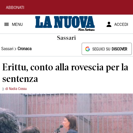
La
ABBONATI
Nuova
MENU
ACCEDI
Sardegna
Sassari
Sassari
Cronaca
SEGUICI SU
DISCOVER
Erittu, conto alla rovescia per la
sentenza
di Nadia Cossu