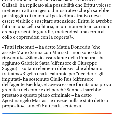
Galisai), ha replicato alla possibilità che Erittu volesse
mettere in atto un gesto dimostrativo che gli sarebbe
poi sfuggito di mano. «Il gesto dimostrativo deve
essere visibile e suscitare attenzione. Erittu lo avrebbe
fatto in una cella solitaria, in un momento in cui non
erano presenti le guardie, mettendosi una corda al
collo e coprendosi con la coperta?».
«Tutti i riscontri – ha detto Mattia Doneddu (che
assiste Mario Sanna con Marras) – non sono stati
rinvenuti». «Silenzio assordante della Procura – ha
aggiunto Gabriele Satta (difensore di Giuseppe
Soggiu) – su tanti elementi difensivi che abbiamo
trattato» «Bigella usa la calunnia per “uccidere” gli
imputati» ha sostenuto Giulio Fais (difensore
dell’agente Faedda). «Doveva essere fornita una prova
granitica del come e del perché Sanna si sarebbe
prestato a questo piano criminale – ha detto
Agostinangelo Marras – e invece nulla è stato detto a
proposito». Lunedì è attesa la sentenza.