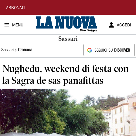
La
ABBONATI
Nuova
MENU
ACCEDI
Sardegna
Sassari
Sassari
Cronaca
SEGUICI SU
DISCOVER
Nughedu, weekend di festa con
la Sagra de sas panafittas