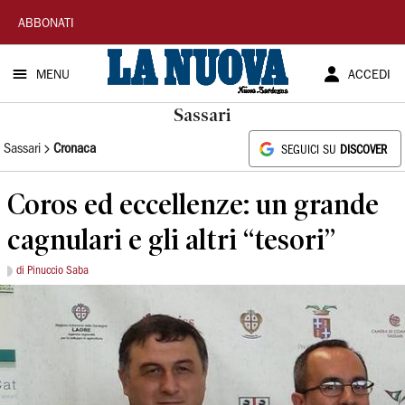
La
ABBONATI
Nuova
MENU
ACCEDI
Sardegna
Sassari
Sassari
Cronaca
SEGUICI SU
DISCOVER
Coros ed eccellenze: un grande
cagnulari e gli altri “tesori”
di Pinuccio Saba