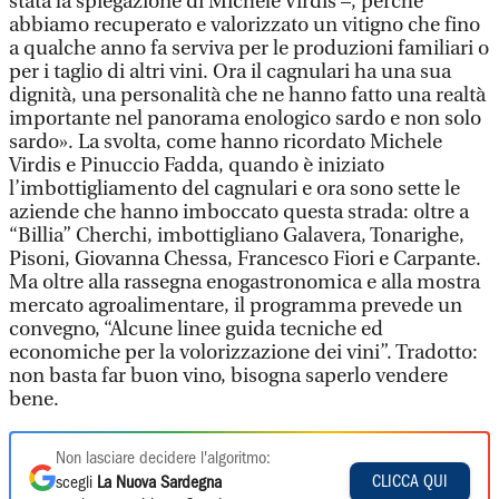
stata la spiegazione di Michele Virdis –, perché
abbiamo recuperato e valorizzato un vitigno che fino
a qualche anno fa serviva per le produzioni familiari o
per i taglio di altri vini. Ora il cagnulari ha una sua
dignità, una personalità che ne hanno fatto una realtà
importante nel panorama enologico sardo e non solo
sardo». La svolta, come hanno ricordato Michele
Virdis e Pinuccio Fadda, quando è iniziato
l’imbottigliamento del cagnulari e ora sono sette le
aziende che hanno imboccato questa strada: oltre a
“Billia” Cherchi, imbottigliano Galavera, Tonarighe,
Pisoni, Giovanna Chessa, Francesco Fiori e Carpante.
Ma oltre alla rassegna enogastronomica e alla mostra
mercato agroalimentare, il programma prevede un
convegno, “Alcune linee guida tecniche ed
economiche per la volorizzazione dei vini”. Tradotto:
non basta far buon vino, bisogna saperlo vendere
bene.
Non lasciare decidere l'algoritmo:
CLICCA QUI
scegli
La Nuova Sardegna