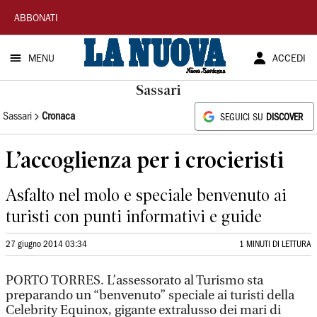
La
ABBONATI
Nuova
MENU
ACCEDI
Sardegna
Sassari
Sassari
Cronaca
SEGUICI SU
DISCOVER
L’accoglienza per i crocieristi
Asfalto nel molo e speciale benvenuto ai
turisti con punti informativi e guide
27 giugno 2014 03:34
1 MINUTI DI LETTURA
PORTO TORRES. L’assessorato al Turismo sta
preparando un “benvenuto” speciale ai turisti della
Celebrity Equinox, gigante extralusso dei mari di