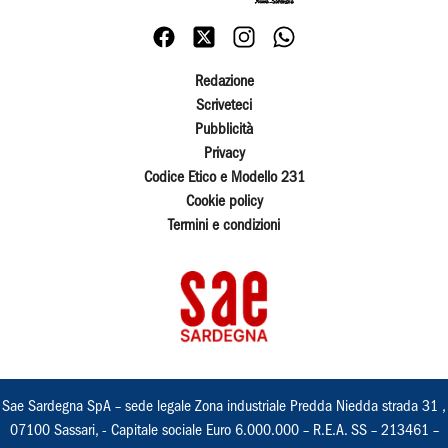
Redazione
Scriveteci
Pubblicità
Privacy
Codice Etico e Modello 231
Cookie policy
Termini e condizioni
Sae Sardegna SpA – sede legale Zona industriale Predda Niedda strada 31 ,
07100 Sassari, - Capitale sociale Euro 6.000.000 – R.E.A. SS – 213461 –