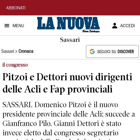
La
ABBONATI
Nuova
MENU
ACCEDI
Sardegna
Sassari
Sassari
Cronaca
SEGUICI SU
DISCOVER
il congresso
Pitzoi e Dettori nuovi dirigenti
delle Acli e Fap provinciali
SASSARI. Domenico Pitzoi è il nuovo
presidente provinciale delle Acli; succede a
Gianfranco Pilo. Gianni Dettori è stato
invece eletto dal congresso segretario