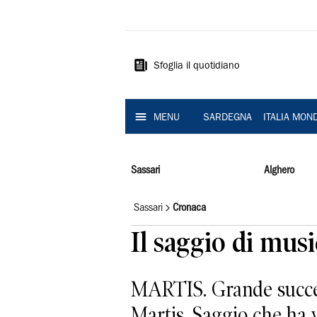
La
Nuova
Sardegna
Sfoglia il quotidiano
MENU
SARDEGNA
ITALIA MON
Sassari
Alghero
Sassari
Cronaca
Il saggio di musi
MARTIS. Grande success
Martis. Saggio che ha vi