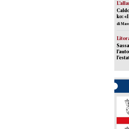
L’all
Caldo
ko: «
di Mas
Litora
Sassa
l’auto
l’est