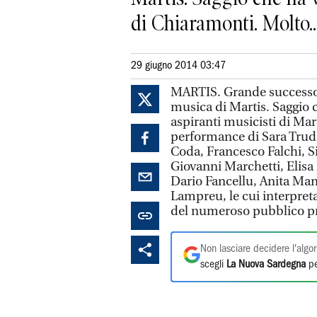
di Chiaramonti. Molto..
29 giugno 2014 03:47
MARTIS. Grande successo pe
musica di Martis. Saggio c
aspiranti musicisti di Mar
performance di Sara Trudd
Coda, Francesco Falchi, S
Giovanni Marchetti, Elis
Dario Fancellu, Anita Ma
Lampreu, le cui interpret
del numeroso pubblico pr
Non lasciare decidere l'algor
scegli
La Nuova Sardegna
pe