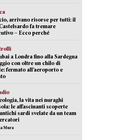
ica
cio, arrivano risorse per tutti: il
Castelsardo fa tremare
cutivo – Ecco perché
trolli
bai a Londra fino alla Sardegna
aggio con oltre un chilo di
le: fermato all’aeroporto e
ato
udio
ologia, la vita nei nuraghi
isola: le affascinanti scoperte
 antichi sardi svelate da un team
cercatori
nia Mura