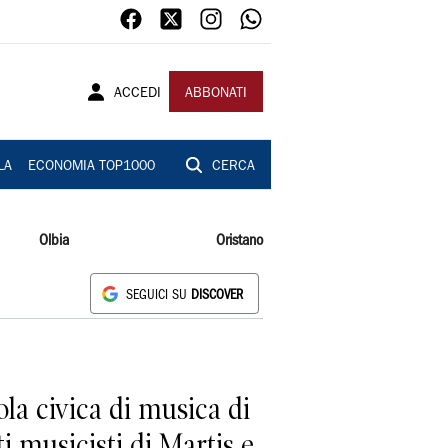
ACCEDI
ABBONATI
LA
ECONOMIA TOP1000
CERCA
Olbia
Oristano
SEGUICI SU
DISCOVER
la civica di musica di
ti musicisti di Martis e