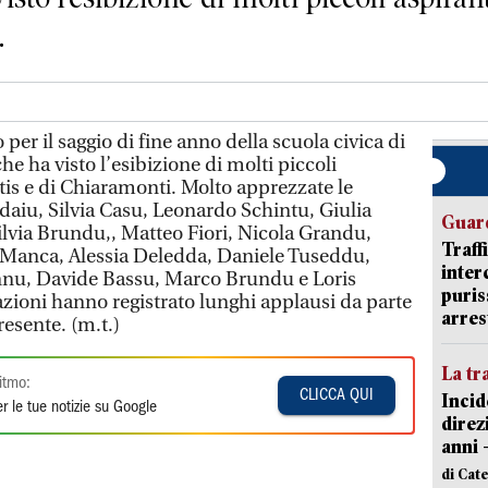
.
r il saggio di fine anno della scuola civica di
he ha visto l’esibizione di molti piccoli
tis e di Chiaramonti. Molto apprezzate le
aiu, Silvia Casu, Leonardo Schintu, Giulia
Guard
ilvia Brundu,, Matteo Fiori, Nicola Grandu,
Traff
a Manca, Alessia Deledda, Daniele Tuseddu,
inter
nnu, Davide Bassu, Marco Brundu e Loris
puris
azioni hanno registrato lunghi applausi da parte
arres
esente. (m.t.)
La tr
itmo:
CLICCA QUI
Incid
r le tue notizie su Google
direz
anni 
di Cat