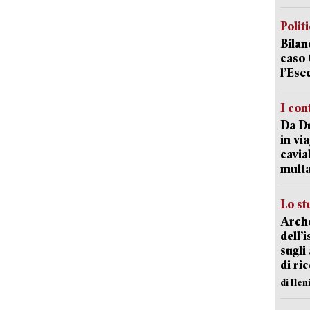
Polit
Bilan
caso 
l’Ese
I con
Da Du
in vi
cavia
mult
Lo st
Arche
dell’
sugli
di ri
di Ile