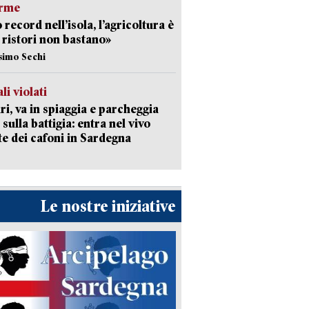
arme
 record nell’isola, l’agricoltura è
I ristori non bastano»
simo Sechi
li violati
ri, va in spiaggia e parcheggia
 sulla battigia: entra nel vivo
ate dei cafoni in Sardegna
Le nostre iniziative