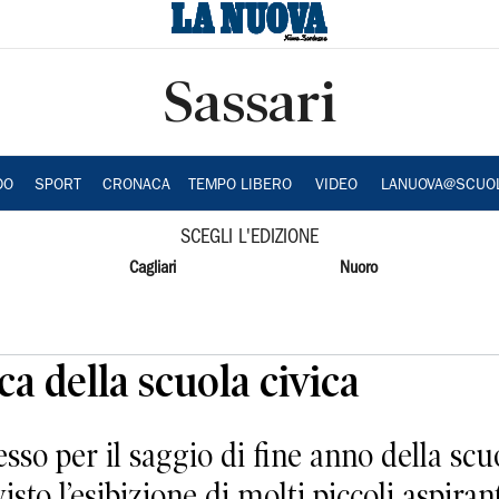
Sassari
DO
SPORT
CRONACA
TEMPO LIBERO
VIDEO
LANUOVA@SCUO
SCEGLI L'EDIZIONE
Cagliari
Nuoro
ca della scuola civica
o per il saggio di fine anno della scuo
sto l’esibizione di molti piccoli aspiran