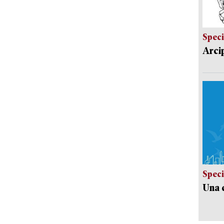
Speci
Arci
Speci
Una c