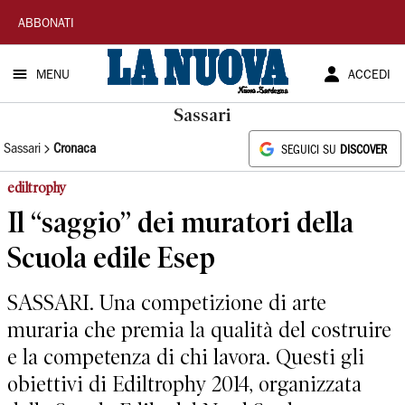
La
ABBONATI
Nuova
MENU
ACCEDI
Sardegna
Sassari
Sassari
Cronaca
SEGUICI SU
DISCOVER
ediltrophy
Il “saggio” dei muratori della
Scuola edile Esep
SASSARI. Una competizione di arte
muraria che premia la qualità del costruire
e la competenza di chi lavora. Questi gli
obiettivi di Ediltrophy 2014, organizzata