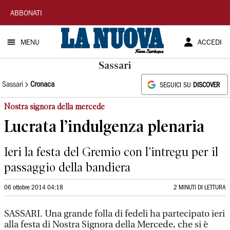
La
ABBONATI
Nuova
MENU
ACCEDI
Sardegna
Sassari
Sassari
Cronaca
SEGUICI SU
DISCOVER
Nostra signora della mercede
Lucrata l’indulgenza plenaria
Ieri la festa del Gremio con l’intregu per il
passaggio della bandiera
06 ottobre 2014 04:18
2 MINUTI DI LETTURA
SASSARI. Una grande folla di fedeli ha partecipato ieri
alla festa di Nostra Signora della Mercede, che si è