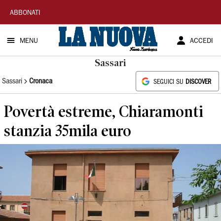
La
ABBONATI
Nuova
MENU
ACCEDI
Sardegna
Sassari
Sassari
Cronaca
SEGUICI SU
DISCOVER
Povertà estreme, Chiaramonti
stanzia 35mila euro