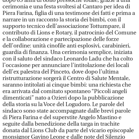
dopo 65 anni di oblio pressoché totale, grazie a una
cerimonia e una festa svoltesi al Cantaro per idea di
Piera Farina, figlia di una testimone dei fatti e prima a
narrare in un racconto la storia dei bimbi, con il
supporto tecnico dell’associazione Tottumpare, il
contributo di Lions e Rotary, il patrocinio del Comune
e la collaborazione e partecipazione delle forze
dell’ordine: unità cinofile anti esplosivi, carabinieri,
guardia di finanza. Una cerimonia semplice, iniziata
con il saluto del sindaco Leonardo Ladu che ha colto
l’occasione per annunciare l’intitolazione dei locali
dell’ex palestra del Pinceto, dove dopo l’ultima
ristrutturazione sorgerà il Centro di Salute Mentale,
saranno intitolati ai cinque bimbi: una richiesta che
era arrivata dal comitato spontaneo “Piccoli angeli
dimenticati” nato a Ozieri dopo la pubblicazione
della storia su la Voce del Logudoro. Le parole del
sindaco sono state accompagnate dalle brevi parole
di Piera Farina e del superstite Angelo Mastino e
seguite dalla benedizione della targa in trachite
donata dal Lions Club da parte del vicario episcopale
monsignor Gavino Leone e dalle note del Silenzio