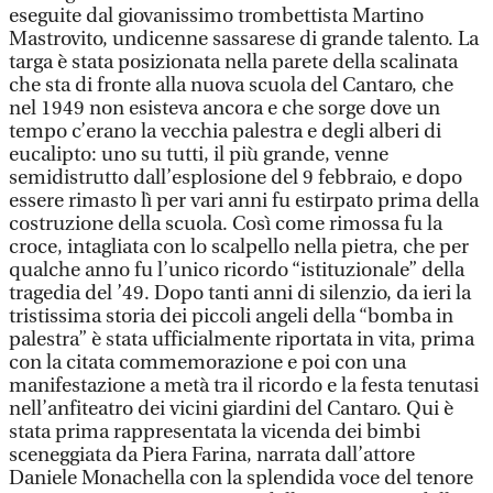
eseguite dal giovanissimo trombettista Martino
Mastrovito, undicenne sassarese di grande talento. La
targa è stata posizionata nella parete della scalinata
che sta di fronte alla nuova scuola del Cantaro, che
nel 1949 non esisteva ancora e che sorge dove un
tempo c’erano la vecchia palestra e degli alberi di
eucalipto: uno su tutti, il più grande, venne
semidistrutto dall’esplosione del 9 febbraio, e dopo
essere rimasto lì per vari anni fu estirpato prima della
costruzione della scuola. Così come rimossa fu la
croce, intagliata con lo scalpello nella pietra, che per
qualche anno fu l’unico ricordo “istituzionale” della
tragedia del ’49. Dopo tanti anni di silenzio, da ieri la
tristissima storia dei piccoli angeli della “bomba in
palestra” è stata ufficialmente riportata in vita, prima
con la citata commemorazione e poi con una
manifestazione a metà tra il ricordo e la festa tenutasi
nell’anfiteatro dei vicini giardini del Cantaro. Qui è
stata prima rappresentata la vicenda dei bimbi
sceneggiata da Piera Farina, narrata dall’attore
Daniele Monachella con la splendida voce del tenore