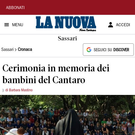
La
ABBONATI
Nuova
MENU
ACCEDI
Sardegna
Sassari
Sassari
Cronaca
SEGUICI SU
DISCOVER
Cerimonia in memoria dei
bambini del Cantaro
di Barbara Mastino