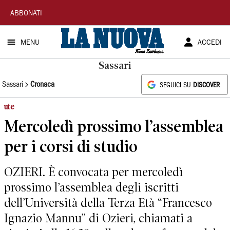
La
ABBONATI
Nuova
MENU
ACCEDI
Sardegna
Sassari
Sassari
Cronaca
SEGUICI SU
DISCOVER
ute
Mercoledì prossimo l’assemblea
per i corsi di studio
OZIERI. È convocata per mercoledì
prossimo l’assemblea degli iscritti
dell’Università della Terza Età “Francesco
Ignazio Mannu” di Ozieri, chiamati a