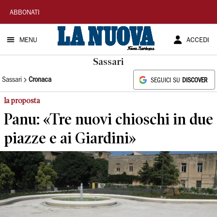
La
ABBONATI
Nuova
MENU
ACCEDI
Sardegna
Sassari
Sassari
Cronaca
SEGUICI SU
DISCOVER
la proposta
Panu: «Tre nuovi chioschi in due
piazze e ai Giardini»