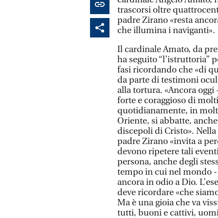
trascorsi oltre quattrocen
padre Zirano «resta ancor
che illumina i naviganti».
Il cardinale Amato, da pre
ha seguito “l’istruttoria” p
fasi ricordando che «di 
da parte di testimoni ocula
alla tortura. «Ancora oggi 
forte e coraggioso di molti
quotidianamente, in molt
Oriente, si abbatte, anche
discepoli di Cristo». Nell
padre Zirano «invita a pe
devono ripetere tali eventi
persona, anche degli stess
tempo in cui nel mondo - c
ancora in odio a Dio. L’es
deve ricordare «che siamo 
Ma è una gioia che va vissu
tutti, buoni e cattivi, uom