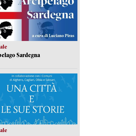
ale
pelago Sardegna
ale