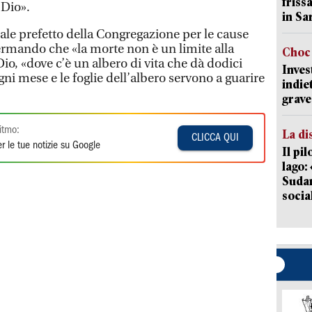
friss
 Dio».
in Sa
nale prefetto della Congregazione per le cause
fermando che «la morte non è un limite alla
Choc 
io, «dove c’è un albero di vita che dà dodici
Inves
gni mese e le foglie dell’albero servono a guarire
indie
grave
itmo:
La di
CLICCA QUI
r le tue notizie su Google
Il pi
lago:
Sudam
socia