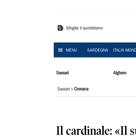
La
Nuova
Sardegna
Sfoglia il quotidiano
MENU
SARDEGNA
ITALIA MON
Sassari
Alghero
Sassari
Cronaca
Il cardinale: «Il