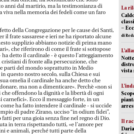
to anni dal martirio, ma la testimonianza di
La ri
a viva nella memoria dei fedeli come un faro
Caldo
classi
– Ecc
fetto della Congregazione per le cause dei Santi,
di Red
er il frate sassarese e ieri ne ha riportato alcune
questo supplizio abbiamo notizie di prima mano
ri», che riferirono di come il frate si sottopose
L’all
- ha detto il cardinale - è questo l’atteggiamento
Notte
 cristiani di fronte alla persecuzione, che
distr
e parti del mondo soprattutto in Medio
vist
 in questo nostro secolo, sulla Chiesa e sui
a sua omelia il cardinale ha anche detto che
L’ind
rdonare, ma non a dimenticare». Perchè «non si
 che offendono la dignità e la libertà di ogni
Scope
i carnefici». Ecco il messaggio forte, in un
piant
ome ha fatto intendere il cardinale - si uccide
arres
empio di padre Zirano, ucciso “in odium fidei”,
fatti per una gioia senza fine nel regno di Dio.
Il ra
ta in terra rispettando tutti, «e l’amore per
Daria
ini e animali, perché tutti parte della