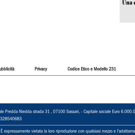
Una c
ubblicità
Privacy
Codice Etico e Modello 231
ale Predda Niedda strada 31 , 07100 Sassari, - Capitale sociale Euro 6.000.
 02328540683
ti. È espressamente vietata la loro riproduzione con qualsiasi mezzo e l'adattame