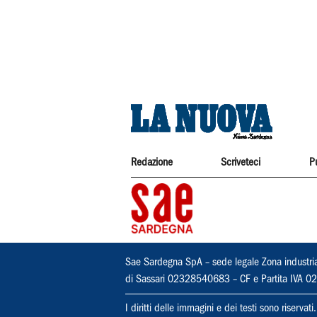
Redazione
Scriveteci
P
Sae Sardegna SpA – sede legale Zona industri
di Sassari 02328540683 – CF e Partita IVA
I diritti delle immagini e dei testi sono riserva