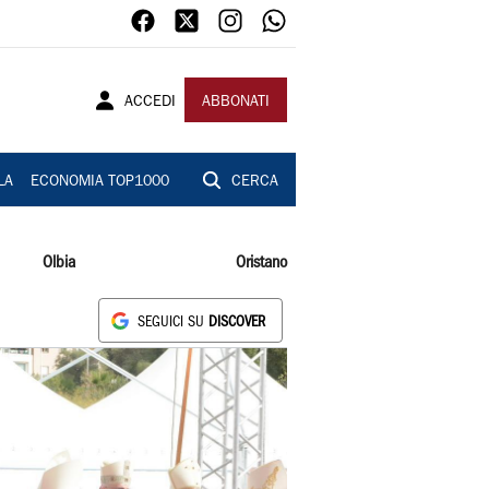
ACCEDI
ABBONATI
LA
ECONOMIA TOP1000
CERCA
Olbia
Oristano
SEGUICI SU
DISCOVER