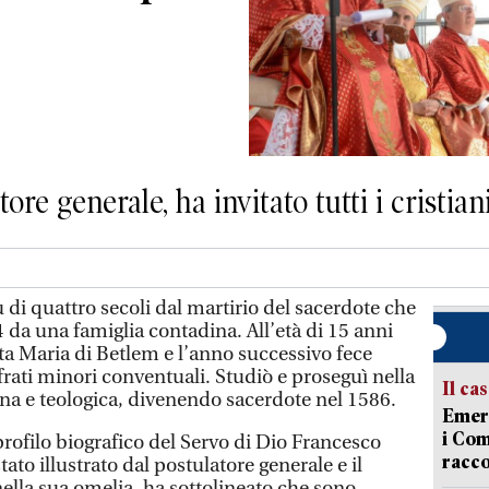
re generale, ha invitato tutti i cristian
di quattro secoli dal martirio del sacerdote che
4 da una famiglia contadina. All’età di 15 anni
ta Maria di Betlem e l’anno successivo fece
 frati minori conventuali. Studiò e proseguì nella
Il ca
a e teologica, divenendo sacerdote nel 1586.
Emerg
i Com
profilo biografico del Servo di Dio Francesco
racco
tato illustrato dal postulatore generale e il
ella sua omelia, ha sottolineato che sono