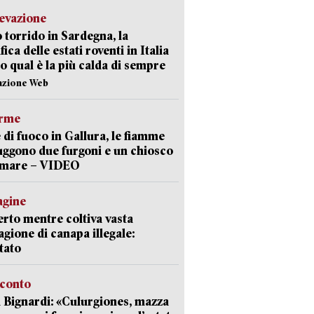
levazione
 torrido in Sardegna, la
fica delle estati roventi in Italia
o qual è la più calda di sempre
azione Web
arme
 di fuoco in Gallura, le fiamme
uggono due furgoni e un chiosco
a mare – VIDEO
agine
rto mentre coltiva vasta
agione di canapa illegale:
tato
cconto
 Bignardi: «Culurgiones, mazza