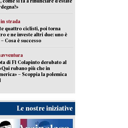
a, come si fa a rinunciare d’estate
rdegna?»
in strada
te quattro ciclisti, poi torna
tro e ne investe altri due: uno è
 – Cosa è successo
savventura
lota di F1 Colapinto derubato al
 «Qui rubano più che in
erica» – Scoppia la polemica
l
Le nostre iniziative