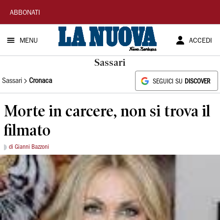
La
ABBONATI
Nuova
MENU
ACCEDI
Sardegna
Sassari
Sassari
Cronaca
SEGUICI SU
DISCOVER
Morte in carcere, non si trova il
filmato
di Gianni Bazzoni