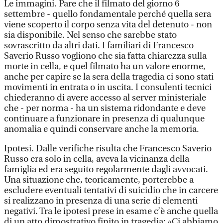
Le immagini. Pare che il filmato del giorno 6
settembre - quello fondamentale perché quella sera
viene scoperto il corpo senza vita del detenuto - non
sia disponibile. Nel senso che sarebbe stato
sovrascritto da altri dati. I familiari di Francesco
Saverio Russo vogliono che sia fatta chiarezza sulla
morte in cella, e quel filmato ha un valore enorme,
anche per capire se la sera della tragedia ci sono stati
movimenti in entrata o in uscita. I consulenti tecnici
chiederanno di avere accesso al server ministeriale
che - per norma - ha un sistema ridondante e deve
continuare a funzionare in presenza di qualunque
anomalia e quindi conservare anche la memoria.
Ipotesi. Dalle verifiche risulta che Francesco Saverio
Russo era solo in cella, aveva la vicinanza della
famiglia ed era seguito regolarmente dagli avvocati.
Una situazione che, teoricamente, porterebbe a
escludere eventuali tentativi di suicidio che in carcere
si realizzano in presenza di una serie di elementi
negativi. Tra le ipotesi prese in esame c’è anche quella
di un atto dimostrativo finito in tragedia: «Ci abbiamo