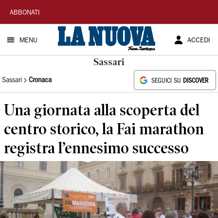
La
ABBONATI
Nuova
MENU
ACCEDI
Sardegna
Sassari
Sassari
Cronaca
SEGUICI SU
DISCOVER
Una giornata alla scoperta del
centro storico, la Fai marathon
registra l’ennesimo successo