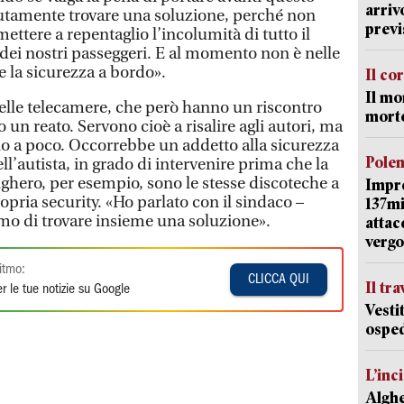
arriv
utamente trovare una soluzione, perché non
previ
ttere a repentaglio l’incolumità di tutto il
 dei nostri passeggeri. E al momento non è nelle
e la sicurezza a bordo».
Il co
Il mo
elle telecamere, che però hanno un riscontro
mort
n reato. Servono cioè a risalire agli autori, ma
o a poco. Occorrebbe un addetto alla sicurezza
Pole
l’autista, in grado di intervenire prima che la
lghero, per esempio, sono le stesse discoteche a
Impr
opria security. «Ho parlato con il sindaco –
137mi
mo di trovare insieme una soluzione».
attac
vergo
itmo:
CLICCA QUI
Il tr
r le tue notizie su Google
Vesti
osped
L’inc
Alghe