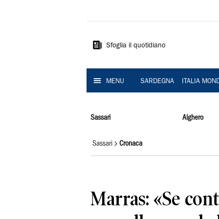
La
Nuova
Sardegna
Sfoglia il quotidiano
MENU
SARDEGNA
ITALIA MON
Sassari
Alghero
Sassari
Cronaca
Marras: «Se cont