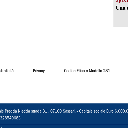
Una c
ubblicità
Privacy
Codice Etico e Modello 231
ale Predda Niedda strada 31 , 07100 Sassari, - Capitale sociale Euro 6.000.
 02328540683