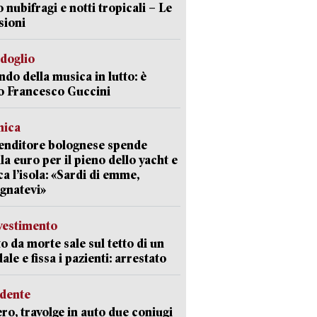
o nubifragi e notti tropicali – Le
sioni
rdoglio
ndo della musica in lutto: è
o Francesco Guccini
mica
enditore bolognese spende
la euro per il pieno dello yacht e
ca l’isola: «Sardi di emme,
gnatevi»
avestimento
to da morte sale sul tetto di un
ale e fissa i pazienti: arrestato
idente
ro, travolge in auto due coniugi