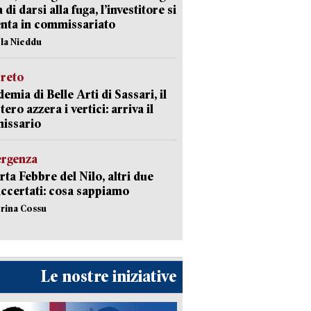
di darsi alla fuga, l’investitore si
nta in commissariato
ola Nieddu
creto
emia di Belle Arti di Sassari, il
tero azzera i vertici: arriva il
issario
ergenza
erta Febbre del Nilo, altri due
accertati: cosa sappiamo
erina Cossu
Le nostre iniziative