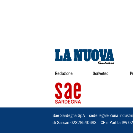
Redazione
Scriveteci
P
Sae Sardegna SpA – sede legale Zona industri
di Sassari 02328540683 – CF e Partita IVA