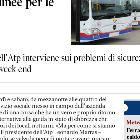
linee per le
dell'Atp interviene sui problemi di sicu
 week end
dì e sabato, da mezzanotte alle quattro del
ervizio sociale messo in campo dall’azienda
oè di una corsa che ha un vero e proprio ritorno
ernativa alla guida in stato di ebbrezza che
Mete
tori dei locali notturni. «Ma per come si stanno
Ferra
 il presidente dell’Atp Leonardo Marras –
caldo
o se valga la pena di portare avanti questo