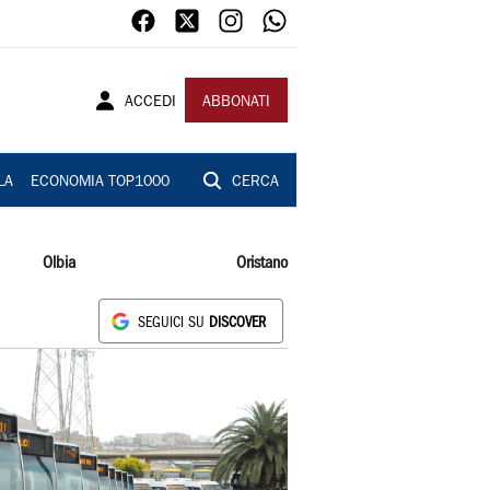
ACCEDI
ABBONATI
LA
ECONOMIA TOP1000
CERCA
Olbia
Oristano
SEGUICI SU
DISCOVER