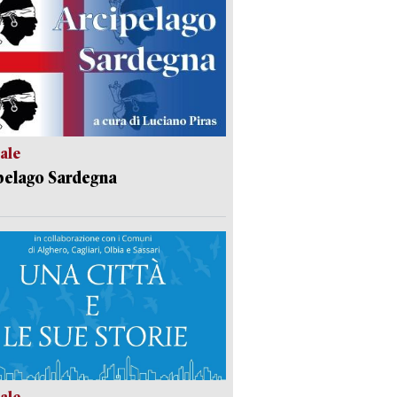
ale
pelago Sardegna
ale