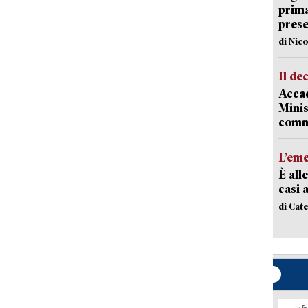
prima 
prese
di Nic
Il de
Accad
Minis
comm
L’em
È all
casi 
di Cat