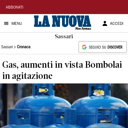
La
ABBONATI
Nuova
MENU
ACCEDI
Sardegna
Sassari
Sassari
Cronaca
SEGUICI SU
DISCOVER
Gas, aumenti in vista Bombolai
in agitazione