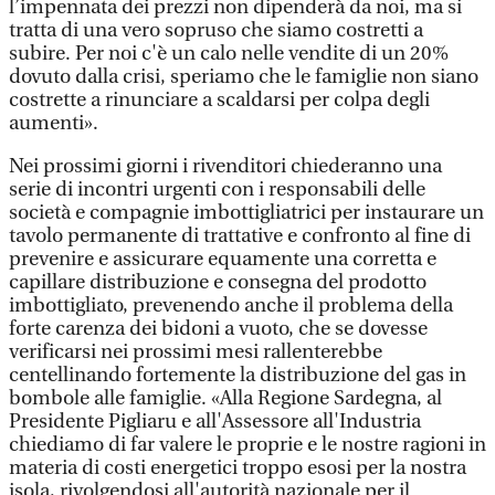
l’impennata dei prezzi non dipenderà da noi, ma si
tratta di una vero sopruso che siamo costretti a
subire. Per noi c'è un calo nelle vendite di un 20%
dovuto dalla crisi, speriamo che le famiglie non siano
costrette a rinunciare a scaldarsi per colpa degli
aumenti».
Nei prossimi giorni i rivenditori chiederanno una
serie di incontri urgenti con i responsabili delle
società e compagnie imbottigliatrici per instaurare un
tavolo permanente di trattative e confronto al fine di
prevenire e assicurare equamente una corretta e
capillare distribuzione e consegna del prodotto
imbottigliato, prevenendo anche il problema della
forte carenza dei bidoni a vuoto, che se dovesse
verificarsi nei prossimi mesi rallenterebbe
centellinando fortemente la distribuzione del gas in
bombole alle famiglie. «Alla Regione Sardegna, al
Presidente Pigliaru e all'Assessore all'Industria
chiediamo di far valere le proprie e le nostre ragioni in
materia di costi energetici troppo esosi per la nostra
isola, rivolgendosi all'autorità nazionale per il