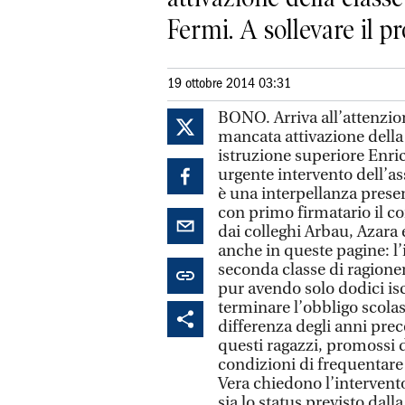
Fermi. A sollevare il pr
19 ottobre 2014 03:31
BONO. Arriva all’attenzion
mancata attivazione della 
istruzione superiore Enri
urgente intervento dell’as
è una interpellanza presen
con primo firmatario il co
dai colleghi Arbau, Azara e
anche in queste pagine: l’i
seconda classe di ragioner
pur avendo solo dodici is
terminare l’obbligo scola
differenza degli anni prece
questi ragazzi, promossi 
condizioni di frequentare 
Vera chiedono l’intervento
sia lo status previsto dall