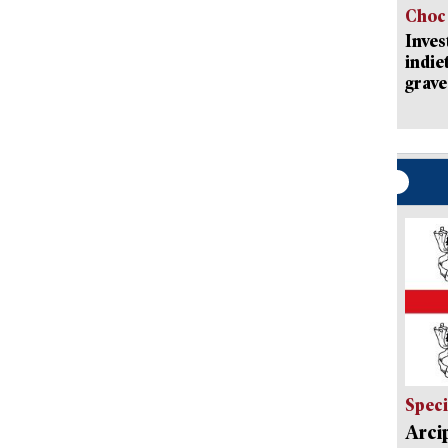
Choc 
Inves
indie
grave
Speci
Arci