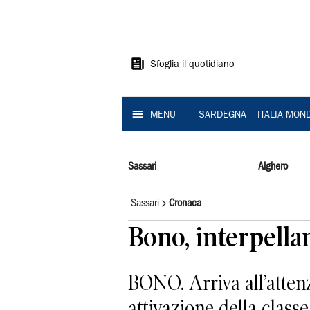
La
Nuova
Sardegna
Sfoglia il quotidiano
MENU
SARDEGNA
ITALIA MON
Sassari
Alghero
Sassari
Cronaca
Bono, interpella
BONO. Arriva all’atten
attivazione della classe