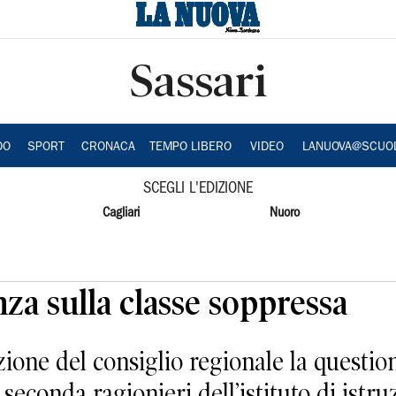
Sassari
DO
SPORT
CRONACA
TEMPO LIBERO
VIDEO
LANUOVA@SCUO
SCEGLI L'EDIZIONE
Cagliari
Nuoro
nza sulla classe soppressa
zione del consiglio regionale la questi
 seconda ragionieri dell’istituto di istr