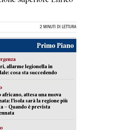
2 MINUTI DI LETTURA
Primo Piano
ergenza
ri, allarme legionella in
ale: cosa sta succedendo
o
 africano, attesa una nuova
ata: l’isola sarà la regione più
ta – Quando è prevista
ennata
so