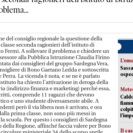
oblema...
e del consiglio regionale la questione della
classe seconda ragionieri dell’istituto di
co Fermi. A sollevare il problema e chiedere un
sessore alla Pubblica Istruzione Claudia Firino
L’em
tata dai consiglieri del gruppo Sardegna Vera,
Sassa
nsigliere di Bono Gaetano Ledda e sottoscritta
osped
 Perra. La vicenda è nota, e se ne è parlato
stituto ha chiesto l’attivazione in deroga della
ia (indirizzo finanza e marketing) perché essa,
Mete
critti, comprende 11 ragazzi che devono
Caldo
stico e uno studente diversamente abile. A
fiamm
denti però il via libera non è arrivato, e ora
colpi
dalla prima classe, non sono più messi in
l’imp
la scuola. Per questo i consiglieri di Sardegna
 della Regione, affinché faccia valere per Bono
Il ca
a circolare ministeriale 34 dello scorso aprile,