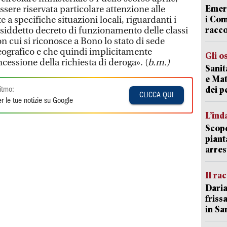
Emerg
ere riservata particolare attenzione alle
i Com
e a specifiche situazioni locali, riguardanti i
racco
siddetto decreto di funzionamento delle classi
on cui si riconosce a Bono lo stato di sede
geografico e che quindi implicitamente
Gli o
oncessione della richiesta di deroga». (
b.m.)
Sanit
e Mat
dei p
itmo:
CLICCA QUI
r le tue notizie su Google
L’ind
Scope
piant
arres
Il ra
Daria
friss
in Sa