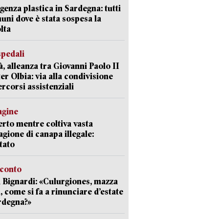
enza plastica in Sardegna: tutti
uni dove è stata sospesa la
lta
spedali
à, alleanza tra Giovanni Paolo II
er Olbia: via alla condivisione
ercorsi assistenziali
agine
rto mentre coltiva vasta
agione di canapa illegale:
tato
cconto
 Bignardi: «Culurgiones, mazza
a, come si fa a rinunciare d’estate
rdegna?»