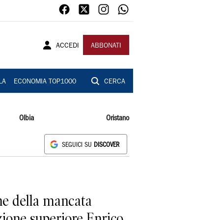
ACCEDI
ABBONATI
LA
ECONOMIA TOP1000
CERCA
Olbia
Oristano
SEGUICI SU
DISCOVER
one della mancata
uzione superiore Enrico