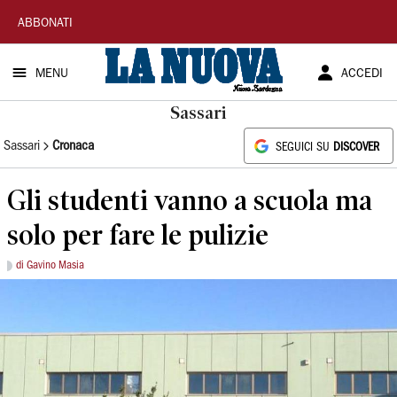
La
ABBONATI
Nuova
MENU
ACCEDI
Sardegna
Sassari
Sassari
Cronaca
SEGUICI SU
DISCOVER
Gli studenti vanno a scuola ma
solo per fare le pulizie
di Gavino Masia