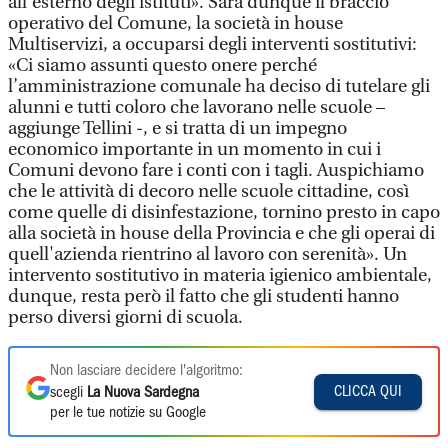
all’esterno degli istituti». Sarà dunque il braccio
operativo del Comune, la società in house
Multiservizi, a occuparsi degli interventi sostitutivi:
«Ci siamo assunti questo onere perché
l’amministrazione comunale ha deciso di tutelare gli
alunni e tutti coloro che lavorano nelle scuole –
aggiunge Tellini -, e si tratta di un impegno
economico importante in un momento in cui i
Comuni devono fare i conti con i tagli. Auspichiamo
che le attività di decoro nelle scuole cittadine, così
come quelle di disinfestazione, tornino presto in capo
alla società in house della Provincia e che gli operai di
quell'azienda rientrino al lavoro con serenità». Un
intervento sostitutivo in materia igienico ambientale,
dunque, resta però il fatto che gli studenti hanno
perso diversi giorni di scuola.
Non lasciare decidere l'algoritmo:
CLICCA QUI
scegli
La Nuova Sardegna
per le tue notizie su Google