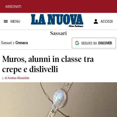
La
ABBONATI
Nuova
MENU
ACCEDI
Sardegna
Sassari
Sassari
Cronaca
SEGUICI SU
DISCOVER
Muros, alunni in classe tra
crepe e dislivelli
di Andrea Massidda