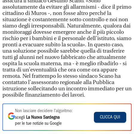
assicura il sindaco Gesuino Scano. «Sono
assolutamente da evitare gli allarmismi - dice il primo
cittadino di Muros -, non fosse altro perché la
situazione è costantemente sotto controllo e noi non
siamo degli irresponsabili. Naturalmente, qualora dai
monitoraggi dovesse emergere anche il più piccolo
rischio per i bambini e il personale dell’istituto, siamo
pronti a evacuare subito la scuola». In questo caso,
una soluzione possibile sarebbe quella di trasferire
tutti gl alunni nel nuovo fabbricato che attualmente
ospita la scuola materna, ma - è meglio ribadirlo - si
tratta di un’eventualità che ora come ora appare
remota. Nel frattempo lo stesso sindaco Scano ha
contattato l’assessorato regionale alla Pubblica
istruzione sollecitando un incontro immediato per un
possibile finanziamento dei lavori.
Non lasciare decidere l'algoritmo:
CLICCA QUI
scegli
La Nuova Sardegna
per le tue notizie su Google