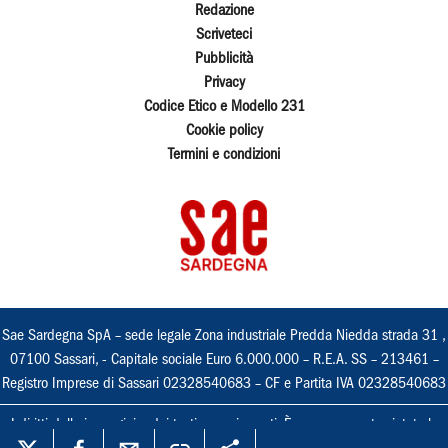
Redazione
Scriveteci
Pubblicità
Privacy
Codice Etico e Modello 231
Cookie policy
Termini e condizioni
Sae Sardegna SpA – sede legale Zona industriale Predda Niedda strada 31 ,
07100 Sassari, - Capitale sociale Euro 6.000.000 – R.E.A. SS – 213461 –
Registro Imprese di Sassari 02328540683 – CF e Partita IVA 02328540683
I diritti delle immagini e dei testi sono riservati. È espressamente vietata la