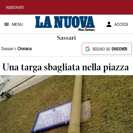
La
ABBONATI
Nuova
MENU
ACCEDI
Sardegna
Sassari
Sassari
Cronaca
SEGUICI SU
DISCOVER
Una targa sbagliata nella piazza