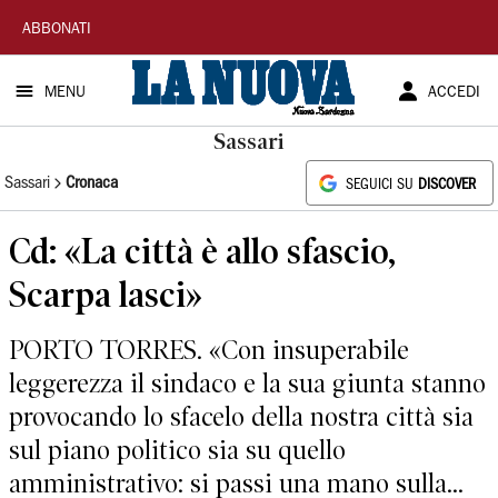
La
ABBONATI
Nuova
MENU
ACCEDI
Sardegna
Sassari
Sassari
Cronaca
SEGUICI SU
DISCOVER
Cd: «La città è allo sfascio,
Scarpa lasci»
PORTO TORRES. «Con insuperabile
leggerezza il sindaco e la sua giunta stanno
provocando lo sfacelo della nostra città sia
sul piano politico sia su quello
amministrativo: si passi una mano sulla...