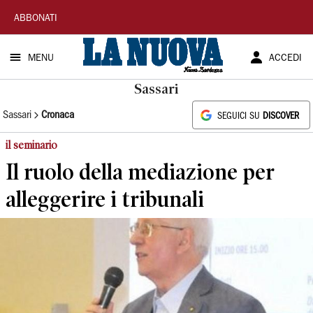
La
ABBONATI
Nuova
MENU
ACCEDI
Sardegna
Sassari
Sassari
Cronaca
SEGUICI SU
DISCOVER
il seminario
Il ruolo della mediazione per
alleggerire i tribunali