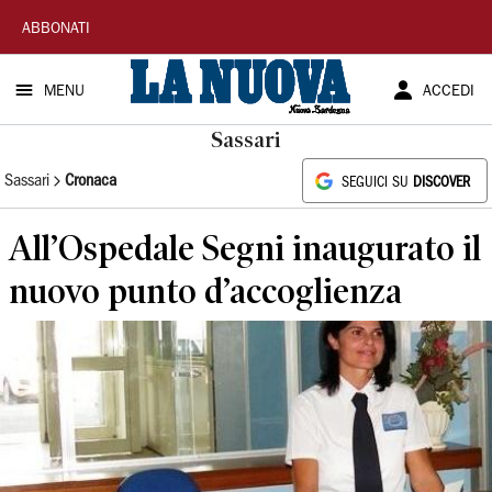
La
ABBONATI
Nuova
MENU
ACCEDI
Sardegna
Sassari
Sassari
Cronaca
SEGUICI SU
DISCOVER
All’Ospedale Segni inaugurato il
nuovo punto d’accoglienza