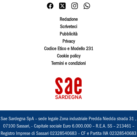
Redazione
Scriveteci
Pubblicità
Privacy
Codice Etico e Modello 231
Cookie policy
Termini e condizioni
Sae Sardegna SpA – sede legale Zona industriale Predda Niedda strada 31 ,
07100 Sassari, - Capitale sociale Euro 6.000.000 – R.E.A. SS – 213461 –
Registro Imprese di Sassari 02328540683 – CF e Partita IVA 02328540683